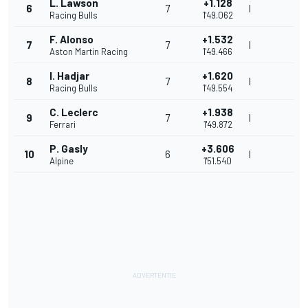
L. Lawson
+1.128
6
7
I
Racing Bulls
1'49.062
F. Alonso
+1.532
7
7
I
Aston Martin Racing
1'49.466
I. Hadjar
+1.620
8
7
I
Racing Bulls
1'49.554
C. Leclerc
+1.938
9
7
I
Ferrari
1'49.872
P. Gasly
+3.606
10
6
I
Alpine
1'51.540