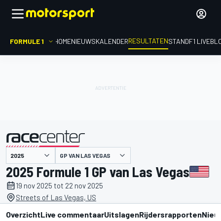
RESULTATEN
FORMULE 1
HOME
NIEUWS
KALENDER
STAND
F1 LIVEBL
GP VAN LAS VEGAS
gepresenteerd door
2025 Formule 1 GP van Las Vegas
19 nov 2025 tot 22 nov 2025
Streets of Las Vegas, US
Overzicht
Live commentaar
Uitslagen
Rijdersrapporten
Nieu