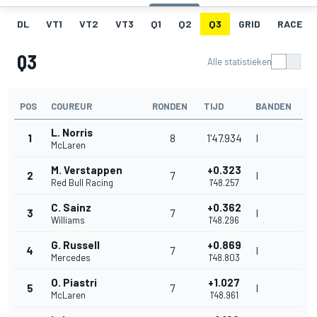
DL
VT1
VT2
VT3
Q1
Q2
Q3
GRID
RACE
Q3
Alle statistieken
POS
COUREUR
RONDEN
TIJD
BANDEN
L. Norris
1
8
1'47.934
I
McLaren
M. Verstappen
+0.323
2
7
I
Red Bull Racing
1'48.257
C. Sainz
+0.362
3
7
I
Williams
1'48.296
G. Russell
+0.869
4
7
I
Mercedes
1'48.803
O. Piastri
+1.027
5
7
I
McLaren
1'48.961