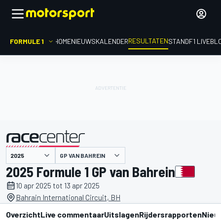
RESULTATEN
FORMULE 1
HOME
NIEUWS
KALENDER
STAND
F1 LIVEBL
GP VAN BAHREIN
gepresenteerd door
2025 Formule 1 GP van Bahrein
10 apr 2025 tot 13 apr 2025
Bahrain International Circuit, BH
Overzicht
Live commentaar
Uitslagen
Rijdersrapporten
Nieu