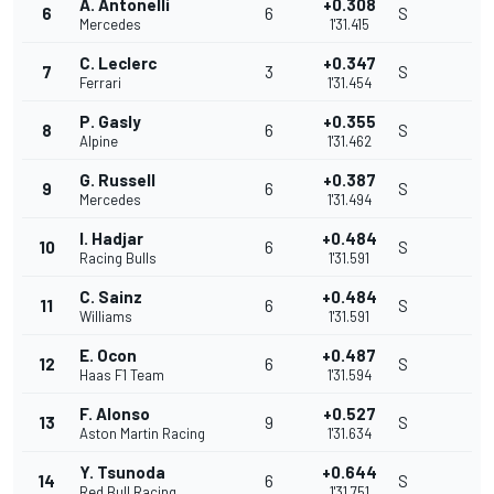
A. Antonelli
+0.308
6
6
S
Mercedes
1'31.415
C. Leclerc
+0.347
7
3
S
Ferrari
1'31.454
P. Gasly
+0.355
8
6
S
Alpine
1'31.462
G. Russell
+0.387
9
6
S
Mercedes
1'31.494
I. Hadjar
+0.484
10
6
S
Racing Bulls
1'31.591
C. Sainz
+0.484
11
6
S
Williams
1'31.591
E. Ocon
+0.487
12
6
S
Haas F1 Team
1'31.594
F. Alonso
+0.527
13
9
S
Aston Martin Racing
1'31.634
Y. Tsunoda
+0.644
14
6
S
Red Bull Racing
1'31.751