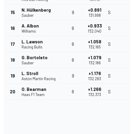
N. Hülkenberg
+0.891
15
9
S
Sauber
1'31.998
A. Albon
+0.933
16
6
S
Williams
1'32.040
L. Lawson
+1.058
17
6
S
Racing Bulls
1'32.165
G. Bortoleto
+1.079
18
6
S
Sauber
1'32.186
L. Stroll
+1.176
19
9
S
Aston Martin Racing
1'32.283
O. Bearman
+1.266
20
6
S
Haas F1 Team
1'32.373