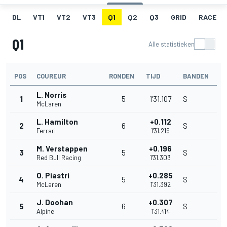
DL
VT1
VT2
VT3
Q1
Q2
Q3
GRID
RACE
Q1
Alle statistieken
POS
COUREUR
RONDEN
TIJD
BANDEN
L. Norris
1
5
1'31.107
S
McLaren
L. Hamilton
+0.112
2
6
S
Ferrari
1'31.219
M. Verstappen
+0.196
3
5
S
Red Bull Racing
1'31.303
O. Piastri
+0.285
4
5
S
McLaren
1'31.392
J. Doohan
+0.307
5
6
S
Alpine
1'31.414