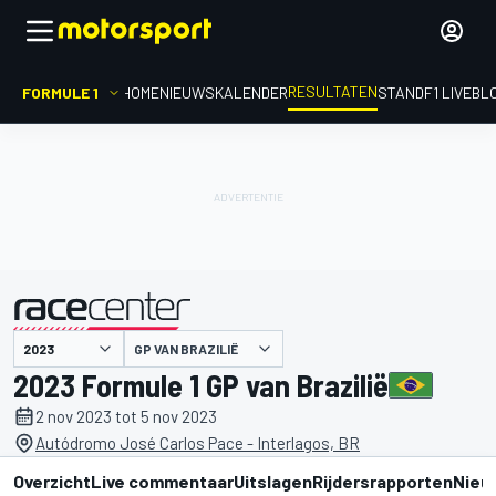
RESULTATEN
FORMULE 1
HOME
NIEUWS
KALENDER
STAND
F1 LIVEBL
GP VAN BRAZILIË
gepresenteerd door
2023 Formule 1 GP van Brazilië
2 nov 2023 tot 5 nov 2023
Autódromo José Carlos Pace - Interlagos, BR
Overzicht
Live commentaar
Uitslagen
Rijdersrapporten
Nieu