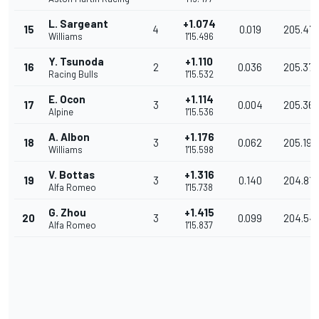
L. Sargeant
+1.074
15
4
0.019
205.47
Williams
1'15.496
Y. Tsunoda
+1.110
16
2
0.036
205.375
Racing Bulls
1'15.532
E. Ocon
+1.114
17
3
0.004
205.36
Alpine
1'15.536
A. Albon
+1.176
18
3
0.062
205.195
Williams
1'15.598
V. Bottas
+1.316
19
3
0.140
204.816
Alfa Romeo
1'15.738
G. Zhou
+1.415
20
3
0.099
204.54
Alfa Romeo
1'15.837