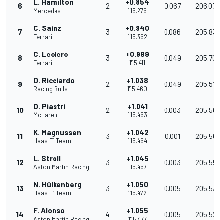
L. Hamilton
+0.854
6
2
0.067
206.073
Mercedes
1'15.276
C. Sainz
+0.940
7
3
0.086
205.83
Ferrari
1'15.362
C. Leclerc
+0.989
8
3
0.049
205.70
Ferrari
1'15.411
D. Ricciardo
+1.038
9
2
0.049
205.571
Racing Bulls
1'15.460
O. Piastri
+1.041
10
2
0.003
205.56
McLaren
1'15.463
K. Magnussen
+1.042
11
3
0.001
205.56
Haas F1 Team
1'15.464
L. Stroll
+1.045
12
3
0.003
205.55
Aston Martin Racing
1'15.467
N. Hülkenberg
+1.050
13
3
0.005
205.53
Haas F1 Team
1'15.472
F. Alonso
+1.055
14
4
0.005
205.52
Aston Martin Racing
1'15.477