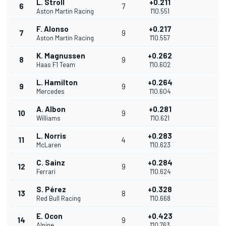
L. Stroll
+0.211
6
7
Aston Martin Racing
1'10.551
F. Alonso
+0.217
7
9
Aston Martin Racing
1'10.557
K. Magnussen
+0.262
8
9
Haas F1 Team
1'10.602
L. Hamilton
+0.264
9
9
Mercedes
1'10.604
A. Albon
+0.281
10
9
Williams
1'10.621
L. Norris
+0.283
11
4
McLaren
1'10.623
C. Sainz
+0.284
12
9
Ferrari
1'10.624
S. Pérez
+0.328
13
8
Red Bull Racing
1'10.668
E. Ocon
+0.423
14
9
Alpine
1'10.763