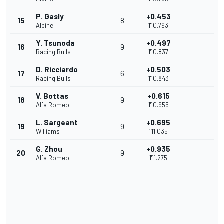
P. Gasly
+0.453
15
8
Alpine
1'10.793
Y. Tsunoda
+0.497
16
9
Racing Bulls
1'10.837
D. Ricciardo
+0.503
17
6
Racing Bulls
1'10.843
V. Bottas
+0.615
18
9
Alfa Romeo
1'10.955
L. Sargeant
+0.695
19
9
Williams
1'11.035
G. Zhou
+0.935
20
9
Alfa Romeo
1'11.275