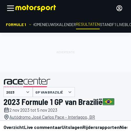
RESULTATEN
FORMULE 1
HOME
NIEUWS
KALENDER
STAND
F1 LIVEBL
GP VAN BRAZILIË
gepresenteerd door
2023 Formule 1 GP van Brazilië
2 nov 2023 tot 5 nov 2023
Autódromo José Carlos Pace - Interlagos, BR
Overzicht
Live commentaar
Uitslagen
Rijdersrapporten
Nieu