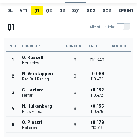
DL
VT1
Q1
Q2
Q3
SQ1
SQ2
SQ3
SPRINT 
Q1
Alle statistieken
POS
COUREUR
RONDEN
TIJD
BANDEN
G. Russell
1
9
1'10.340
Mercedes
M. Verstappen
+0.096
2
9
Red Bull Racing
1'10.436
C. Leclerc
+0.132
3
6
Ferrari
1'10.472
N. Hülkenberg
+0.135
4
9
Haas F1 Team
1'10.475
O. Piastri
+0.179
5
6
McLaren
1'10.519