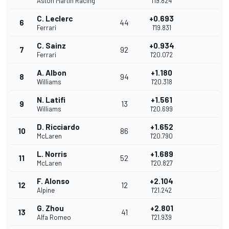
Aston Martin Racing
1'19.824
C. Leclerc
+0.693
6
44
Ferrari
1'19.831
C. Sainz
+0.934
7
92
Ferrari
1'20.072
A. Albon
+1.180
8
94
Williams
1'20.318
N. Latifi
+1.561
9
13
Williams
1'20.699
D. Ricciardo
+1.652
10
86
McLaren
1'20.790
L. Norris
+1.689
11
52
McLaren
1'20.827
F. Alonso
+2.104
12
12
Alpine
1'21.242
G. Zhou
+2.801
13
41
Alfa Romeo
1'21.939