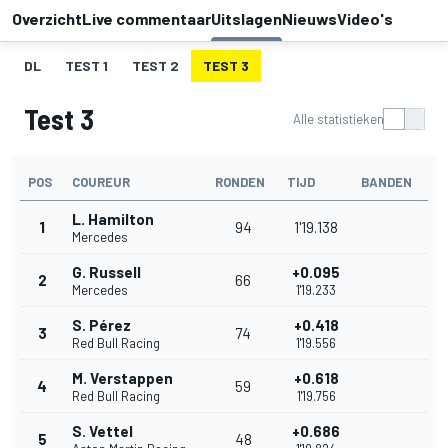
Overzicht
Live commentaar
Uitslagen
Nieuws
Video's
DL
TEST 1
TEST 2
TEST 3
Test 3
Alle statistieken
POS
COUREUR
RONDEN
TIJD
BANDEN
L. Hamilton
1
94
1'19.138
Mercedes
G. Russell
+0.095
2
66
Mercedes
1'19.233
S. Pérez
+0.418
3
74
Red Bull Racing
1'19.556
M. Verstappen
+0.618
4
59
Red Bull Racing
1'19.756
S. Vettel
+0.686
5
48