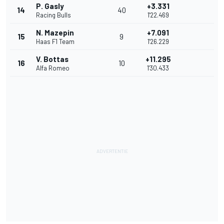
P. Gasly
+3.331
14
40
Racing Bulls
1'22.469
N. Mazepin
+7.091
15
9
Haas F1 Team
1'26.229
V. Bottas
+11.295
16
10
Alfa Romeo
1'30.433