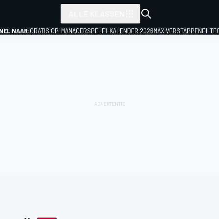
ALLE KLASSEN
NEL NAAR:
GRATIS GP-MANAGERSPEL
F1-KALENDER 2026
MAX VERSTAPPEN
F1-TE