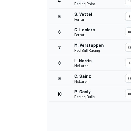
4
11
Racing Point
S. Vettel
5
5
Ferrari
INDYCAR
C. Leclerc
6
16
Ferrari
M. Verstappen
7
3
Red Bull Racing
L. Norris
8
4
McLaren
C. Sainz
9
5
McLaren
P. Gasly
10
10
Racing Bulls
WEC
DTM