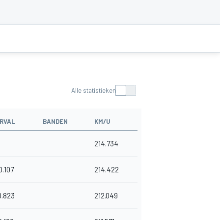
Alle statistieken
RVAL
BANDEN
KM/U
214.734
0.107
214.422
0.823
212.049