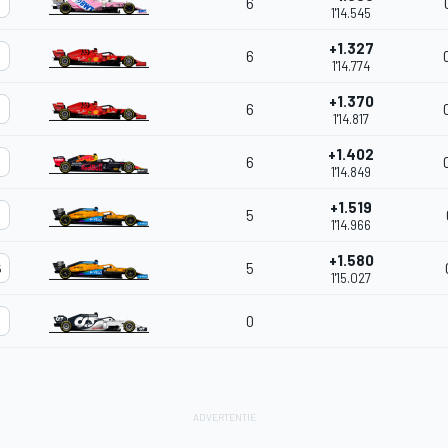
6
1'14.545
+1.327
6
1'14.774
+1.370
6
1'14.817
+1.402
6
3
1'14.849
+1.519
5
1'14.966
+1.580
5
5
1'15.027
0