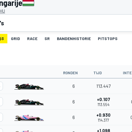
ngarije
 HU
's
Q3
GRID
RACE
SR
BANDENHISTORIE
PITSTOPS
RONDEN
TIJD
INTE
6
1'13.447
4
+0.107
6
7
1'13.554
+0.930
6
1'14.377
+1.098