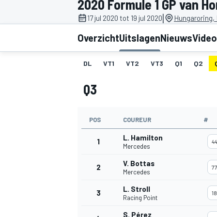
2020 Formule 1 GP van Ho
|
17 jul 2020 tot 19 jul 2020
Hungaroring,
Overzicht
Uitslagen
Nieuws
Video
DL
VT1
VT2
VT3
Q1
Q2
Q3
MOTOGP
POS
COUREUR
#
L. Hamilton
1
4
Mercedes
V. Bottas
2
7
Mercedes
L. Stroll
3
18
Racing Point
S. Pérez