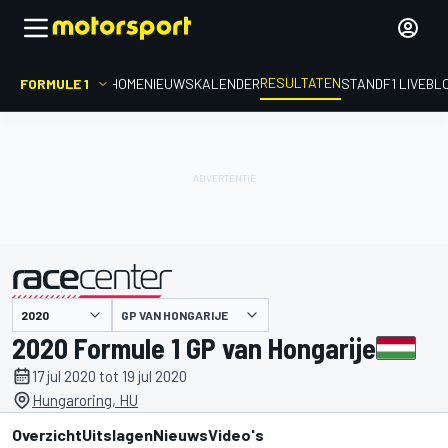
RESULTATEN
FORMULE 1
HOME
NIEUWS
KALENDER
STAND
F1 LIVEBL
GP VAN HONGARIJE
gepresenteerd door
2020 Formule 1 GP van Hongarije
17 jul 2020 tot 19 jul 2020
Hungaroring, HU
Overzicht
Uitslagen
Nieuws
Video's