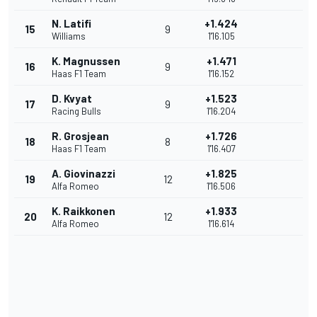
N. Latifi
+1.424
15
9
Williams
1'16.105
K. Magnussen
+1.471
16
9
Haas F1 Team
1'16.152
D. Kvyat
+1.523
17
9
Racing Bulls
1'16.204
R. Grosjean
+1.726
18
8
Haas F1 Team
1'16.407
A. Giovinazzi
+1.825
19
12
Alfa Romeo
1'16.506
K. Raikkonen
+1.933
20
12
Alfa Romeo
1'16.614