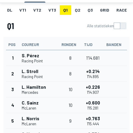
DL
VT1
VT2
VT3
Q1
Q2
Q3
GRID
RACE
Q1
Alle statistieken
POS
COUREUR
RONDEN
TIJD
BANDEN
S. Pérez
1
8
1'14.681
Racing Point
L. Stroll
+0.214
2
8
Racing Point
1'14.895
L. Hamilton
+0.226
3
10
Mercedes
1'14.907
C. Sainz
+0.600
4
10
McLaren
1'15.281
L. Norris
+0.763
5
9
McLaren
1'15.444