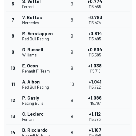
S. Vettel
+0.774
6
9
Ferrari
1'15.455
V. Bottas
+0.793
7
8
Mercedes
1'15.474
M. Verstappen
+0.814
8
9
Red Bull Racing
1'15.495
G. Russell
+0.904
9
9
Williams
1'15.585
E. Ocon
+1.038
10
8
Renault F1 Team
1'15.719
A. Albon
+1.041
11
10
Red Bull Racing
1'15.722
P. Gasly
+1.086
12
9
Racing Bulls
1'15.767
C. Leclerc
+1.112
13
8
Ferrari
1'15.793
D. Ricciardo
+1.167
14
8
Renault F1 Team
1'15.848