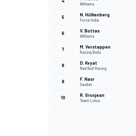
4
Williams
N. Hülkenberg
5
Force India
INDYCAR
V. Bottas
6
Williams
M. Verstappen
7
Racing Bulls
D. Kvyat
8
Red Bull Racing
F. Nasr
9
Sauber
R. Grosjean
10
Team Lotus
WEC
DTM