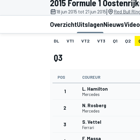
2015 Formule 1 Oostenrij
|
18 jun 2015 tot 21 jun 2015
Red Bull Rin
Overzicht
Uitslagen
Nieuws
Video
DL
VT1
VT2
VT3
Q1
Q2
Q3
MOTOGP
POS
COUREUR
L. Hamilton
1
Mercedes
N. Rosberg
2
Mercedes
S. Vettel
3
Ferrari
F. Massa