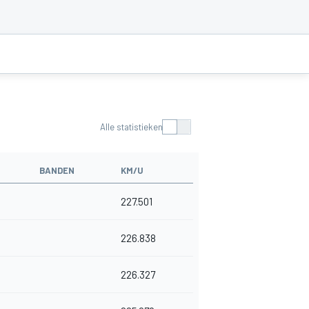
Alle statistieken
BANDEN
KM/U
227.501
226.838
226.327