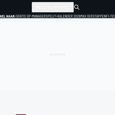
ALLE KLASSEN
NEL NAAR:
GRATIS GP-MANAGERSPEL
F1-KALENDER 2026
MAX VERSTAPPEN
F1-TE