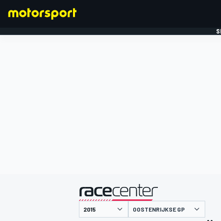
S
FORMULE 1
gepresenteerd door
OOSTENRIJKSE GP