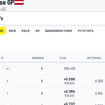
kse GP
g, AT
's
Q3
GRID
RACE
SR
BANDENHISTORIE
PITSTOPS
#
RONDEN
TIJD
INTERVAL
8
1'08.455
44
+0.200
8
0.200
6
1'08.655
+0.355
6
0.155
5
1'08.810
+0.737