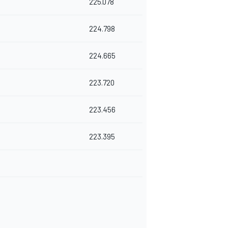
225.078
224.798
224.665
223.720
223.456
223.395