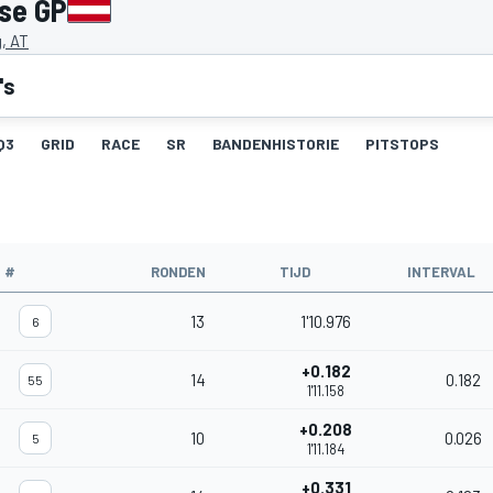
kse GP
g, AT
's
Q3
GRID
RACE
SR
BANDENHISTORIE
PITSTOPS
#
RONDEN
TIJD
INTERVAL
13
1'10.976
6
+0.182
14
0.182
55
1'11.158
+0.208
10
0.026
5
1'11.184
+0.331