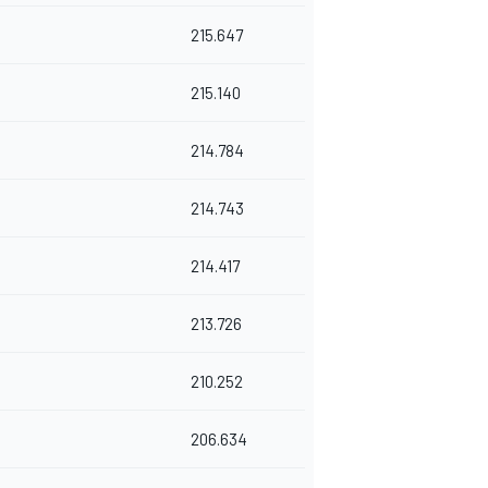
215.647
215.140
214.784
214.743
214.417
213.726
210.252
206.634