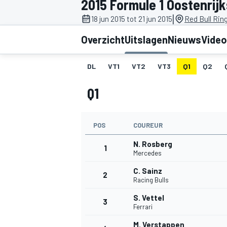
2015 Formule 1 Oostenrij
|
18 jun 2015 tot 21 jun 2015
Red Bull Rin
Overzicht
Uitslagen
Nieuws
Video
DL
VT1
VT2
VT3
Q1
Q2
Q1
MOTOGP
POS
COUREUR
N. Rosberg
1
Mercedes
C. Sainz
2
Racing Bulls
S. Vettel
3
Ferrari
M. Verstappen