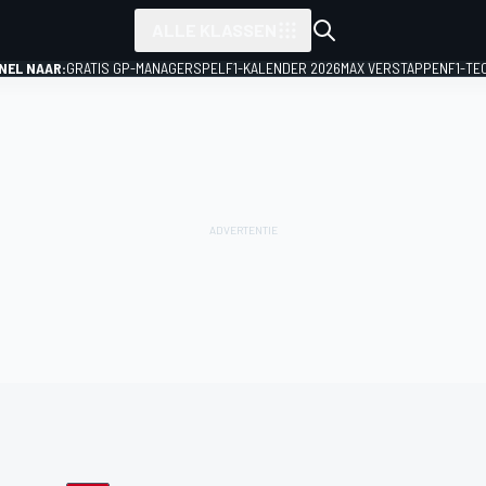
ALLE KLASSEN
NEL NAAR:
GRATIS GP-MANAGERSPEL
F1-KALENDER 2026
MAX VERSTAPPEN
F1-TE