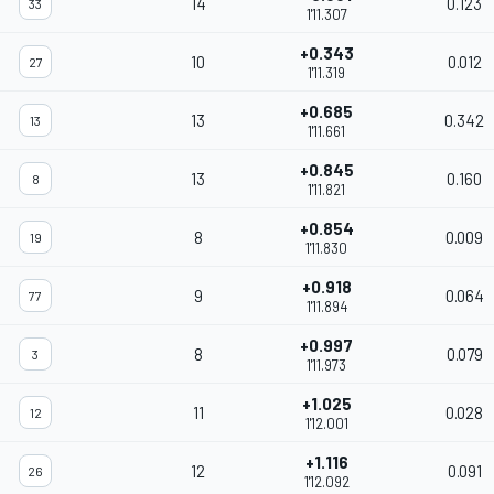
14
0.123
33
1'11.307
+0.343
10
0.012
27
1'11.319
+0.685
13
0.342
13
1'11.661
+0.845
13
0.160
8
1'11.821
+0.854
8
0.009
19
1'11.830
+0.918
9
0.064
77
1'11.894
+0.997
8
0.079
3
1'11.973
+1.025
11
0.028
12
1'12.001
+1.116
12
0.091
26
1'12.092