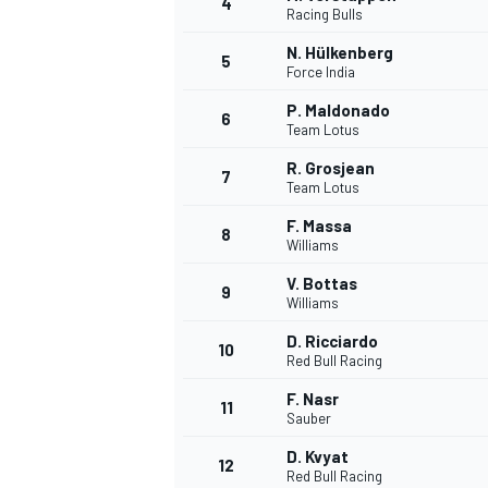
4
Racing Bulls
N. Hülkenberg
5
Force India
INDYCAR
P. Maldonado
6
Team Lotus
R. Grosjean
7
Team Lotus
F. Massa
8
Williams
V. Bottas
9
Williams
D. Ricciardo
10
Red Bull Racing
F. Nasr
11
WEC
DTM
Sauber
D. Kvyat
12
Red Bull Racing