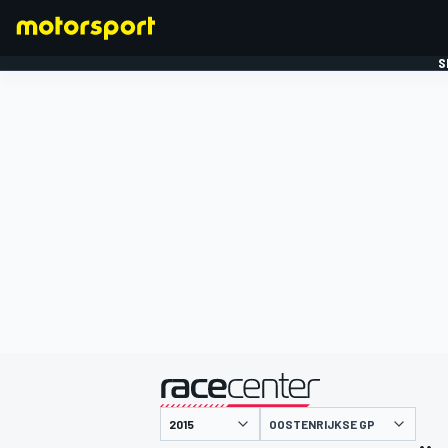
S
FORMULE 1
gepresenteerd door
OOSTENRIJKSE GP