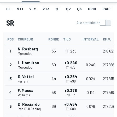
DL
VT1
VT2
VT3
Q1
Q2
Q3
GRID
RACE
SR
Alle statistieken
POS
COUREUR
RONDE
TIJD
INTERVAL
KM/U
N. Rosberg
1
35
1'11.235
218.622
Mercedes
L. Hamilton
+0.240
2
60
0.240
217.888
Mercedes
1'11.475
S. Vettel
+0.264
3
44
0.024
217.815
Ferrari
1'11.499
F. Massa
+0.378
4
58
0.114
217.468
Williams
1'11.613
D. Ricciardo
+0.454
5
69
0.076
217.238
Red Bull Racing
1'11.689