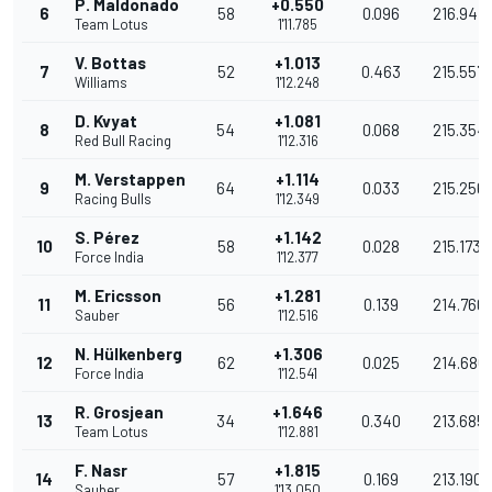
P. Maldonado
+0.550
6
58
0.096
216.947
Team Lotus
1'11.785
V. Bottas
+1.013
7
52
0.463
215.557
Williams
1'12.248
D. Kvyat
+1.081
8
54
0.068
215.354
Red Bull Racing
1'12.316
M. Verstappen
+1.114
9
64
0.033
215.256
Racing Bulls
1'12.349
S. Pérez
+1.142
10
58
0.028
215.173
Force India
1'12.377
M. Ericsson
+1.281
11
56
0.139
214.760
Sauber
1'12.516
N. Hülkenberg
+1.306
12
62
0.025
214.686
Force India
1'12.541
R. Grosjean
+1.646
13
34
0.340
213.685
Team Lotus
1'12.881
F. Nasr
+1.815
14
57
0.169
213.190
Sauber
1'13.050