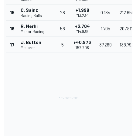
C. Sainz
+1.999
15
28
0.184
212.655
Racing Bulls
1'13.234
R. Merhi
+3.704
16
58
1.705
207.817
Manor Racing
1'14.939
J. Button
+40.973
17
5
37.269
138.792
McLaren
1'52.208