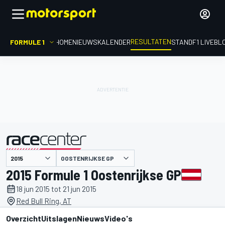
RESULTATEN
FORMULE 1
HOME
NIEUWS
KALENDER
STAND
F1 LIVEBL
OOSTENRIJKSE GP
gepresenteerd door
2015 Formule 1 Oostenrijkse GP
18 jun 2015 tot 21 jun 2015
Red Bull Ring, AT
Overzicht
Uitslagen
Nieuws
Video's