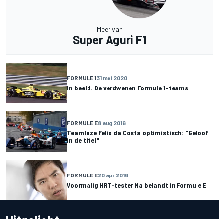
Meer van
Super Aguri F1
FORMULE 1
31 mei 2020
In beeld: De verdwenen Formule 1-teams
FORMULE E
8 aug 2016
Teamloze Felix da Costa optimistisch: "Geloof
in de titel"
FORMULE E
20 apr 2016
Voormalig HRT-tester Ma belandt in Formule E