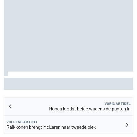
Hadjar spreekt van 'cultuurschok' na overstap van Racing
Bulls naar Red Bull
VORIG ARTIKEL
Honda loodst beide wagens de punten in
VOLGEND ARTIKEL
Raikkonen brengt McLaren naar tweede plek