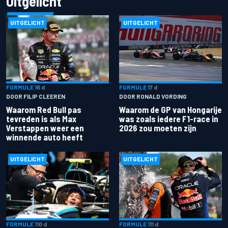
Uitgelicht
UITGELICHT
UITGELICHT
FORMULE 1
6 d
FORMULE 1
7 d
DOOR FILIP CLEEREN
DOOR RONALD VORDING
Waarom Red Bull pas
Waarom de GP van Hongarije
tevreden is als Max
was zoals iedere F1-race in
Verstappen weer een
2026 zou moeten zijn
winnende auto heeft
UITGELICHT
UITGELICHT
FORMULE 1
10 d
FORMULE 1
11 d