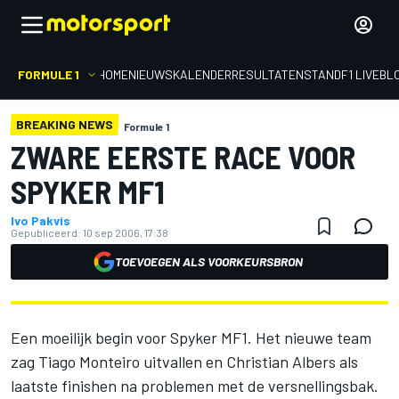
FORMULE 1
HOME
NIEUWS
KALENDER
RESULTATEN
STAND
F1 LIVEBL
BREAKING NEWS
Formule 1
ZWARE EERSTE RACE VOOR
SPYKER MF1
Ivo Pakvis
Gepubliceerd:
10 sep 2006, 17:38
TOEVOEGEN ALS VOORKEURSBRON
Een moeilijk begin voor Spyker MF1. Het nieuwe team
zag Tiago Monteiro uitvallen en Christian Albers als
laatste finishen na problemen met de versnellingsbak.