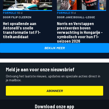
FORMULE 1
10 d
FORMULE 1
11 d
DOOR FILIP CLEEREN
DOOR JAKE BOXALL-LEGGE
Het opvallende aan
Norris en Verstappen
Antonelli's snelle
presteerden boven
transformatie tot F1-
verwachting in Hongarije -
titelkandidaat
symbolisch voor hun F1-
seizoen 2026
BEKIJK MEER
Meld je aan voor onze nieuwsbrief
Ontvang het laatste nieuws, updates en speciale acties direct in
je mailbox.
ABONNEER
Download onze app