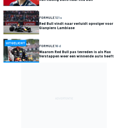
FORMULE 1
21 u
Red Bull vindt naar verluidt opvolger voor
Gianpiero Lambiase
UITGELICHT
FORMULE 1
6 d
Waarom Red Bull pas tevreden is als Max
Verstappen weer een winnende auto heeft