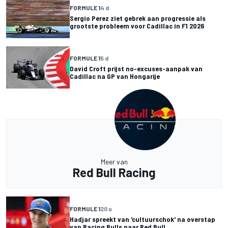
FORMULE 1
4 d
Sergio Perez ziet gebrek aan progressie als
grootste probleem voor Cadillac in F1 2026
FORMULE 1
5 d
David Croft prijst no-excuses-aanpak van
Cadillac na GP van Hongarije
Meer van
Red Bull Racing
FORMULE 1
20 u
Hadjar spreekt van 'cultuurschok' na overstap
van Racing Bulls naar Red Bull