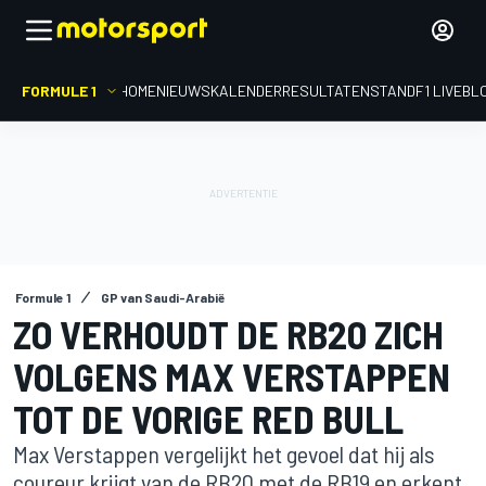
FORMULE 1
HOME
NIEUWS
KALENDER
RESULTATEN
STAND
F1 LIVEBL
Formule 1
GP van Saudi-Arabië
ZO VERHOUDT DE RB20 ZICH
VOLGENS MAX VERSTAPPEN
TOT DE VORIGE RED BULL
Max Verstappen vergelijkt het gevoel dat hij als
coureur krijgt van de RB20 met de RB19 en erkent