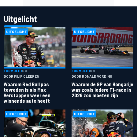
Uitgelicht
UITGELICHT
UITGELICHT
FORMULE 1
6 d
FORMULE 1
8 d
DOOR FILIP CLEEREN
DOOR RONALD VORDING
Waarom Red Bull pas
Waarom de GP van Hongarije
tevreden is als Max
was zoals iedere F1-race in
Verstappen weer een
2026 zou moeten zijn
winnende auto heeft
UITGELICHT
UITGELICHT