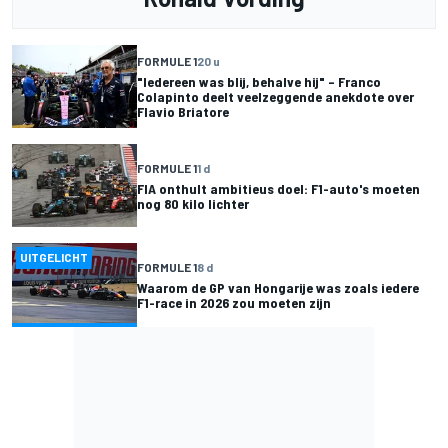
FORMULE 1
20 u
"Iedereen was blij, behalve hij" – Franco
Colapinto deelt veelzeggende anekdote over
Flavio Briatore
FORMULE 1
1 d
FIA onthult ambitieus doel: F1-auto's moeten
nog 80 kilo lichter
UITGELICHT
FORMULE 1
8 d
Waarom de GP van Hongarije was zoals iedere
F1-race in 2026 zou moeten zijn