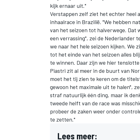
kijk ernaar uit."
Verstappen zelf ziet het echter heel a
inhaalrace in Brazilië. "We hebben nat
van het seizoen tot halverwege. Dat 
een verrassing", zei de Nederlander 
we naar het hele seizoen kijken. We z
tot het einde van het seizoen alles b
MEER RACEKLASSEN
te winnen. Daar zijn we hier tenslotte
Piastri zit al meer in de buurt van No
moet het tij zien te keren om de titels
gewoon het maximale uit te halen", zei
straf natuurlijk één ding, maar ik den
tweede helft van de race was misschien
probeer de zaken weer onder controle
te zetten."
Lees meer: