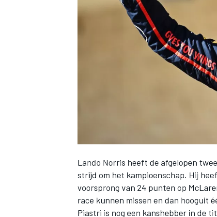
INDYCAR
Lando Norris
heeft de afgelopen twee
strijd om het kampioenschap. Hij hee
WEC
DTM
voorsprong van 24 punten op McLar
race kunnen missen en dan hooguit éé
Piastri is nog een kanshebber in de tit