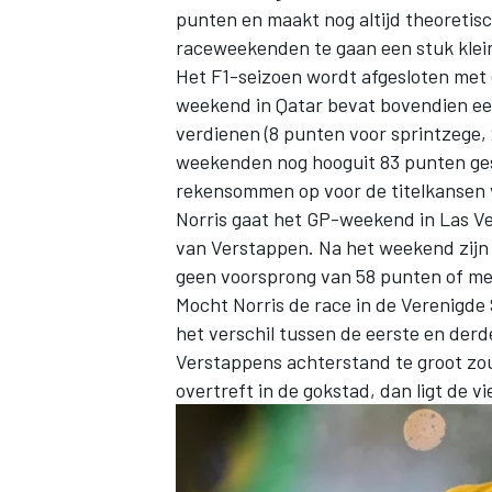
punten en maakt nog altijd theoretisch
raceweekenden te gaan een stuk kle
Het F1-seizoen wordt afgesloten met 
weekend in Qatar bevat bovendien een
verdienen (8 punten voor sprintzege
weekenden nog hooguit 83 punten ges
rekensommen op voor de titelkansen 
Norris gaat het GP-weekend in Las V
van Verstappen. Na het weekend zijn 
geen voorsprong van 58 punten of mee
Mocht Norris de race in de Verenigd
het verschil tussen de eerste en der
Verstappens achterstand te groot zou
overtreft in de gokstad, dan ligt de v