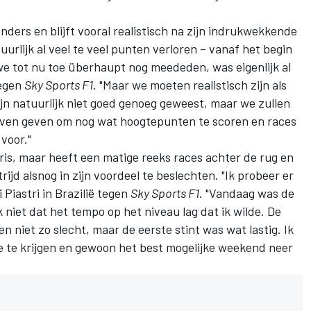
nders en blijft vooral realistisch na zijn indrukwekkende
uurlijk al veel te veel punten verloren – vanaf het begin
we tot nu toe überhaupt nog meededen, was eigenlijk al
tegen
Sky Sports F1
. "Maar we moeten realistisch zijn als
ijn natuurlijk niet goed genoeg geweest, maar we zullen
lijven geven om nog wat hoogtepunten te scoren en races
 voor."
rris, maar heeft een matige reeks races achter de rug en
trijd alsnog in zijn voordeel te beslechten. "Ik probeer er
 Piastri in Brazilië tegen
Sky Sports F1
. "Vandaag was de
k niet dat het tempo op het niveau lag dat ik wilde. De
 niet zo slecht, maar de eerste stint was wat lastig. Ik
 te krijgen en gewoon het best mogelijke weekend neer