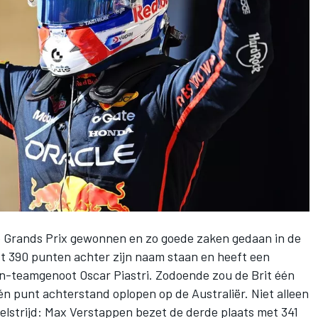
 Grands Prix gewonnen en zo goede zaken gedaan in de
ft 390 punten achter zijn naam staan en heeft een
en-teamgenoot
Oscar Piastri
. Zodoende zou de Brit één
n punt achterstand oplopen op de Australiër. Niet alleen
elstrijd:
Max Verstappen
bezet de derde plaats met 341