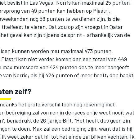
niet beslist in Las Vegas: Norris kan maximaal 25 punten
oorsprong van 49 punten kan hebben op Piastri.
weekenden nog 58 punten te verdienen zijn, is die
itelfeest te vieren. Dat zou op zijn vroegst in Qatar
et geval kan zijn tijdens de sprint - afhankelijk van de
ampioen kunnen worden met maximaal 473 punten,
 Piastri kan niet verder komen dan een totaal van 449
le maximumscore van 424 punten des te meer aangeeft
e van Norris; als hij 424 punten of meer heeft, dan haakt
aten zelf?
ndanks het grote verschil toch nog rekening met
n bedreiging zal vormen in de races en je weet nooit wat
, benadrukt de 26-jarige Brit. "Het heeft dus geen zin
gen te doen. Max zal een bedreiging zijn, want dat is hij
, en ik weet zeker dat hij tot het einde zal blijven vechten. Ik