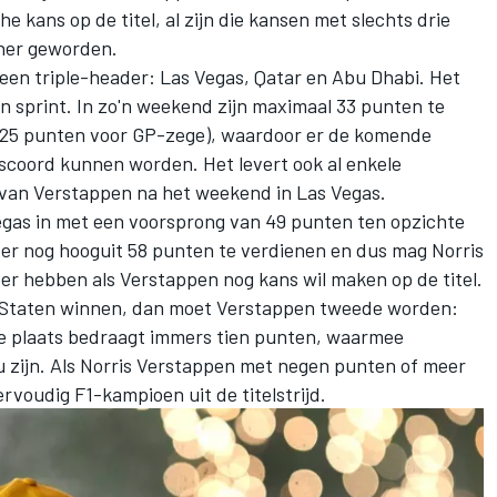
e kans op de titel, al zijn die kansen met slechts drie
iner geworden.
een triple-header: Las Vegas, Qatar en Abu Dhabi. Het
 sprint. In zo'n weekend zijn maximaal 33 punten te
, 25 punten voor GP-zege), waardoor er de komende
coord kunnen worden. Het levert ook al enkele
van Verstappen na het weekend in Las Vegas.
egas in met een voorsprong van 49 punten ten opzichte
er nog hooguit 58 punten te verdienen en dus mag Norris
r hebben als Verstappen nog kans wil maken op de titel.
e Staten winnen, dan moet Verstappen tweede worden:
de plaats bedraagt immers tien punten, waarmee
 zijn. Als Norris Verstappen met negen punten of meer
iervoudig F1-kampioen uit de titelstrijd.