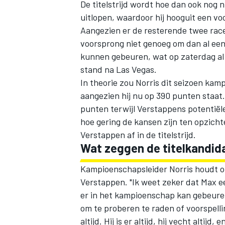
De titelstrijd wordt hoe dan ook nog 
uitlopen, waardoor hij hooguit een v
Aangezien er de resterende twee race
voorsprong niet genoeg om dan al een t
kunnen gebeuren, wat op zaterdag al h
stand na Las Vegas.
In theorie zou Norris dit seizoen k
aangezien hij nu op 390 punten staat.
punten terwijl Verstappens potentië
hoe gering de kansen zijn ten opzicht
Verstappen af in de titelstrijd.
Wat zeggen de titelkandid
Kampioenschapsleider Norris houdt o
Verstappen. "Ik weet zeker dat Max ee
er in het kampioenschap kan gebeuren"
om te proberen te raden of voorspellin
altijd. Hij is er altijd, hij vecht altijd