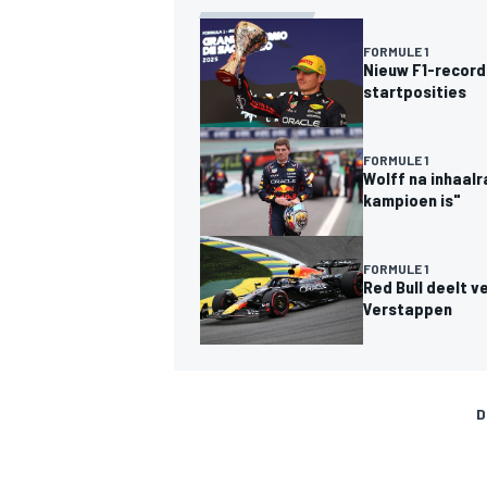
FORMULE 1
Nieuw F1-record
startposities
FORMULE 1
Wolff na inhaalr
kampioen is"
FORMULE 1
Red Bull deelt 
Verstappen
D