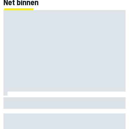
Net binnen
MotoGP Britse GP: Jorge Martin leidt Aprilia 1-2-3 in sprint,
Marc Marquez worstelt