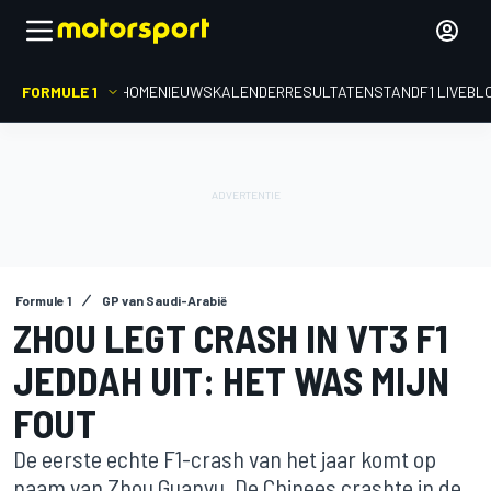
FORMULE 1
HOME
NIEUWS
KALENDER
RESULTATEN
STAND
F1 LIVEBL
Formule 1
GP van Saudi-Arabië
ZHOU LEGT CRASH IN VT3 F1
JEDDAH UIT: HET WAS MIJN
FOUT
De eerste echte F1-crash van het jaar komt op
naam van Zhou Guanyu. De Chinees crashte in de