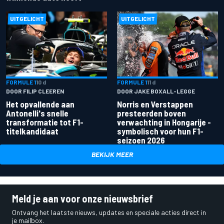
UITGELICHT
UITGELICHT
FORMULE 1
10 d
FORMULE 1
11 d
DOOR FILIP CLEEREN
DOOR JAKE BOXALL-LEGGE
Het opvallende aan
Norris en Verstappen
Antonelli's snelle
presteerden boven
transformatie tot F1-
verwachting in Hongarije -
titelkandidaat
symbolisch voor hun F1-
seizoen 2026
BEKIJK MEER
Meld je aan voor onze nieuwsbrief
Ontvang het laatste nieuws, updates en speciale acties direct in
je mailbox.