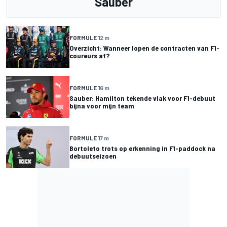
Sauber
FORMULE 1
2 m
Overzicht: Wanneer lopen de contracten van F1-
coureurs af?
FORMULE 1
6 m
Sauber: Hamilton tekende vlak voor F1-debuut
bijna voor mijn team
FORMULE 1
7 m
Bortoleto trots op erkenning in F1-paddock na
debuutseizoen