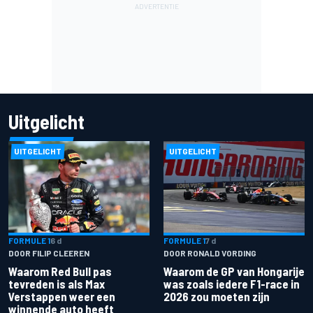
Uitgelicht
UITGELICHT
UITGELICHT
FORMULE 1
6 d
FORMULE 1
7 d
DOOR FILIP CLEEREN
DOOR RONALD VORDING
Waarom Red Bull pas
Waarom de GP van Hongarije
tevreden is als Max
was zoals iedere F1-race in
Verstappen weer een
2026 zou moeten zijn
winnende auto heeft