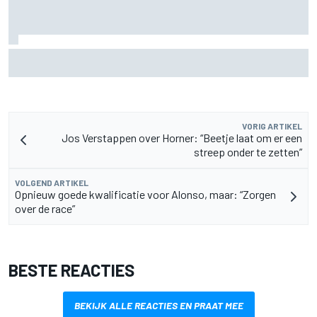
Zarco stapt drie maanden na zware blessure weer op de
motor
VORIG ARTIKEL
Jos Verstappen over Horner: “Beetje laat om er een
streep onder te zetten”
VOLGEND ARTIKEL
Opnieuw goede kwalificatie voor Alonso, maar: “Zorgen
over de race”
BESTE REACTIES
BEKIJK ALLE REACTIES EN PRAAT MEE