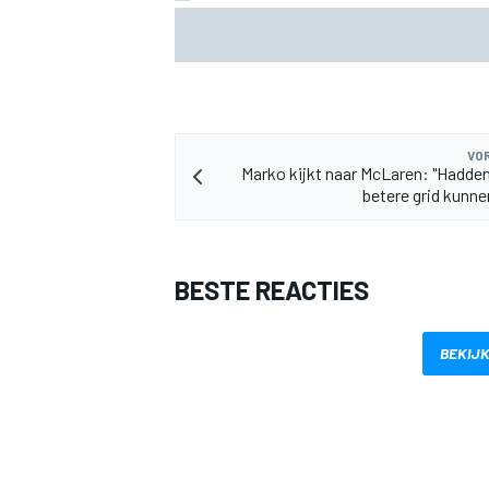
KTM mag afwijkend motoronderdeel ve
voor GP van Aragón
VOR
Marko kijkt naar McLaren: "Hadde
MEER RACEKLASSEN
betere grid kunn
BESTE REACTIES
BEKIJK