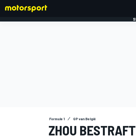
S
FORMULE 1
Formule 1
GP van België
ZHOU BESTRAFT