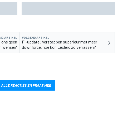
rvangen
MotoGP Grand Prix van Groot-Brittannië 2026:
tijden, uitzending en meer
IG ARTIKEL
VOLGEND ARTIKEL
n ons geen
F1-update: Verstappen superieur met meer
en wensen"
downforce, hoe kon Leclerc zo verrassen?
 ALLE REACTIES EN PRAAT MEE