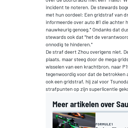
incident te noteren. De stewards bog
met hun oordeel: Een gridstraf van dr
informeerde over auto #1 die achter 
nauwkeurig genoeg." Ondanks dat dus e
stewards ook dat "het de verantwoord
onnodig te hinderen."
De straf deert Zhou overigens niet. De
plaats, maar steeg door de mega grids
wisselen van een krachtbron, naar P19.
tegenwoordig voor dat de betrokken a
ook een gridstraf, hij zal voor Tsuno
strafpunten op zijn superlicentie gek
Meer artikelen over Sau
FORMULE 1