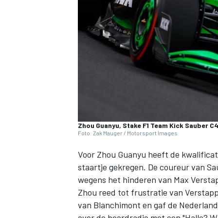
INDYCAR
Zhou Guanyu, Stake F1 Team Kick Sauber C
Foto: Zak Mauger / Motorsport Images
Voor Zhou Guanyu heeft de kwalificati
staartje gekregen. De coureur van
Sa
wegens het hinderen van
Max Versta
WEC
DTM
Zhou reed tot frustratie van Verstappe
van Blanchimont en gaf de Nederland
over de boordradio met een "Hallo? Wh