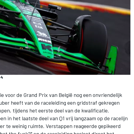
44
e voor de Grand Prix van België nog een onvriendelijk
uber
heeft van de raceleiding een gridstraf gekregen
ppen
, tijdens het eerste deel van de kwalificatie.
n in het laatste deel van Q1 vrij langzaam op de racelijn
er te weinig ruimte. Verstappen reageerde gepikeerd
at the fuck?" en de raceleiding besloot direct het