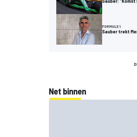
Sauber: “Komst B
FORMULE 1
Sauber trekt Me
D
Net binnen