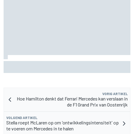
FIA onthult ambitieus doel: F1-auto's moeten nog 80 kilo
lichter
VORIG ARTIKEL
Hoe Hamilton denkt dat Ferrari Mercedes kan verslaan in
de F1 Grand Prix van Oostenrijk
VOLGEND ARTIKEL
Stella roept McLaren op om 'ontwikkelingsintensiteit' op
te voeren om Mercedes in te halen