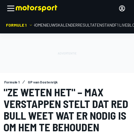
FORMULE 1
HOME
NIEUWS
KALENDER
RESULTATEN
STAND
F1 LIVEBL
Formule 1
GP van Oostenrijk
"ZE WETEN HET" – MAX
VERSTAPPEN STELT DAT RED
BULL WEET WAT ER NODIG IS
OM HEM TE BEHOUDEN