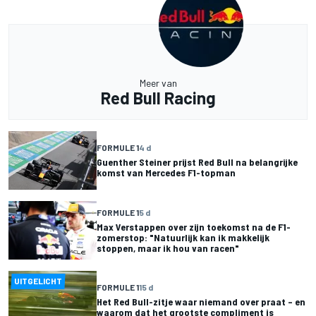
Meer van
Red Bull Racing
FORMULE 1
4 d
Guenther Steiner prijst Red Bull na belangrijke
komst van Mercedes F1-topman
FORMULE 1
5 d
Max Verstappen over zijn toekomst na de F1-
zomerstop: "Natuurlijk kan ik makkelijk
stoppen, maar ik hou van racen"
UITGELICHT
FORMULE 1
15 d
Het Red Bull-zitje waar niemand over praat – en
waarom dat het grootste compliment is