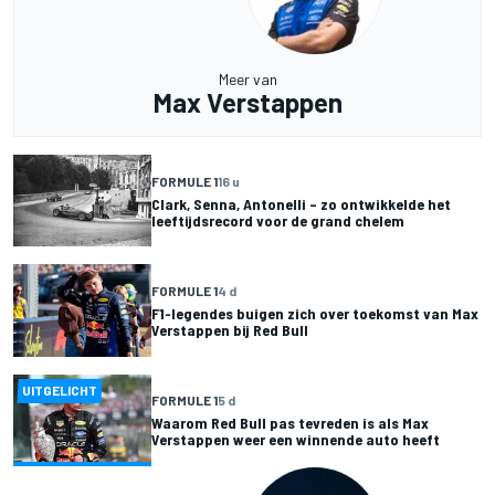
Meer van
Max Verstappen
FORMULE 1
16 u
Clark, Senna, Antonelli – zo ontwikkelde het
leeftijdsrecord voor de grand chelem
FORMULE 1
4 d
F1-legendes buigen zich over toekomst van Max
Verstappen bij Red Bull
UITGELICHT
FORMULE 1
5 d
Waarom Red Bull pas tevreden is als Max
Verstappen weer een winnende auto heeft