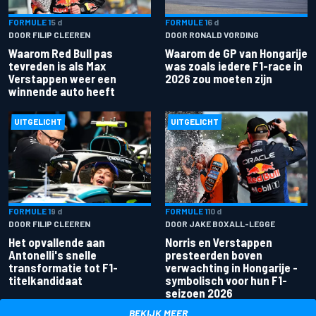
FORMULE 1
5 d
FORMULE 1
6 d
DOOR FILIP CLEEREN
DOOR RONALD VORDING
Waarom Red Bull pas
Waarom de GP van Hongarije
tevreden is als Max
was zoals iedere F1-race in
Verstappen weer een
2026 zou moeten zijn
winnende auto heeft
UITGELICHT
UITGELICHT
FORMULE 1
9 d
FORMULE 1
10 d
DOOR FILIP CLEEREN
DOOR JAKE BOXALL-LEGGE
Het opvallende aan
Norris en Verstappen
Antonelli's snelle
presteerden boven
transformatie tot F1-
verwachting in Hongarije -
titelkandidaat
symbolisch voor hun F1-
seizoen 2026
BEKIJK MEER