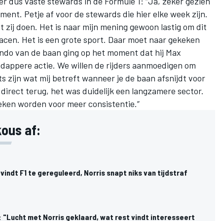
er dus vaste stewards in de Formule 1: “Ja, zeker gezien
ment. Petje af voor de stewards die hier elke week zijn.
t zij doen. Het is naar mijn mening gewoon lastig om dit
 racen. Het is een grote sport. Daar moet naar gekeken
ndo van de baan ging op het moment dat hij Max
 dappere actie. We willen de rijders aanmoedigen om
ts zijn wat mij betreft wanneer je de baan afsnijdt voor
 direct terug, het was duidelijk een langzamere sector.
ken worden voor meer consistentie.”
kous af:
indt F1 te gereguleerd, Norris snapt niks van tijdstraf
 "Lucht met Norris geklaard, wat rest vindt interesseert