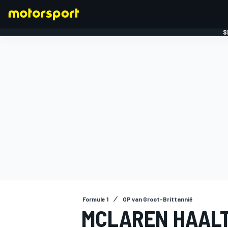
S
FORMULE 1
Formule 1
GP van Groot-Brittannië
MCLAREN HAALT