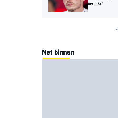
me niks"
D
Net binnen