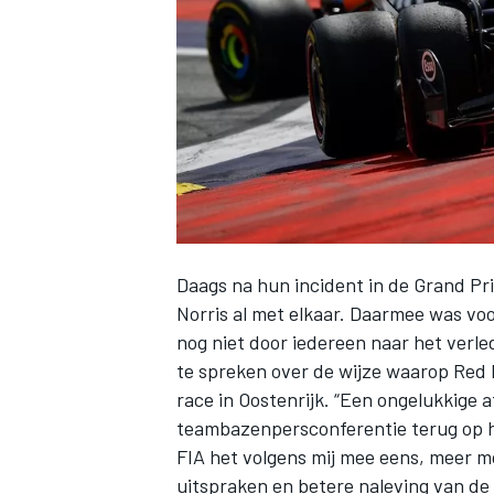
INDYCAR
Daags na hun incident in de Grand Pr
Norris
al met elkaar. Daarmee was voor
nog niet door iedereen naar het ver
te spreken over de wijze waarop Red 
race in Oostenrijk. “Een ongelukkige a
WEC
DTM
teambazenpersconferentie terug op het
FIA het volgens mij mee eens, meer m
uitspraken en betere naleving van de r