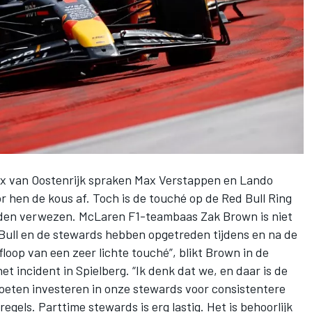
ix van Oostenrijk spraken
Max Verstappen
en
Lando
 hen de kous af. Toch is de touché op de Red Bull Ring
leden verwezen.
McLaren
F1-teambaas Zak Brown is niet
Bull en de stewards hebben opgetreden tijdens en na de
floop van een zeer lichte touché”, blikt Brown in de
 incident in Spielberg. “Ik denk dat we, en daar is de
oeten investeren in onze stewards voor consistentere
egels. Parttime stewards is erg lastig. Het is behoorlijk