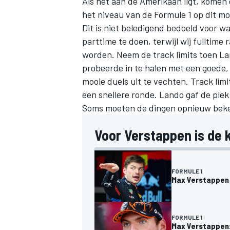
Als het aan de Amerikaan ligt, komen 
het niveau van de Formule 1 op dit mo
Dit is niet beledigend bedoeld voor wa
parttime te doen, terwijl wij fulltime
worden. Neem de track limits toen La
probeerde in te halen met een goede,
mooie duels uit te vechten. Track limi
een snellere ronde. Lando gaf de plek
Soms moeten de dingen opnieuw beke
Voor Verstappen is de 
FORMULE 1
Max Verstappen v
FORMULE 1
Max Verstappen: