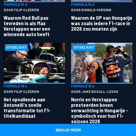
FORMULE 1
4 d
FORMULE 1
5 d
DOOR FILIP CLEEREN
DOOR RONALD VORDING
Waarom Red Bull pas
Waarom de GP van Hongarije
tevreden is als Max
was zoals iedere F1-race in
Verstappen weer een
2026 zou moeten zijn
winnende auto heeft
UITGELICHT
UITGELICHT
FORMULE 1
8 d
FORMULE 1
9 d
DOOR FILIP CLEEREN
DOOR JAKE BOXALL-LEGGE
Het opvallende aan
Norris en Verstappen
Antonelli's snelle
presteerden boven
transformatie tot F1-
verwachting in Hongarije -
titelkandidaat
symbolisch voor hun F1-
seizoen 2026
BEKIJK MEER