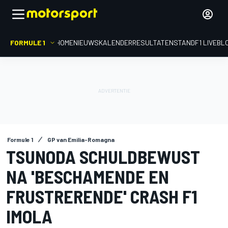
FORMULE 1
HOME
NIEUWS
KALENDER
RESULTATEN
STAND
F1 LIVEBL
Formule 1
GP van Emilia-Romagna
TSUNODA SCHULDBEWUST
NA 'BESCHAMENDE EN
FRUSTRERENDE' CRASH F1
IMOLA