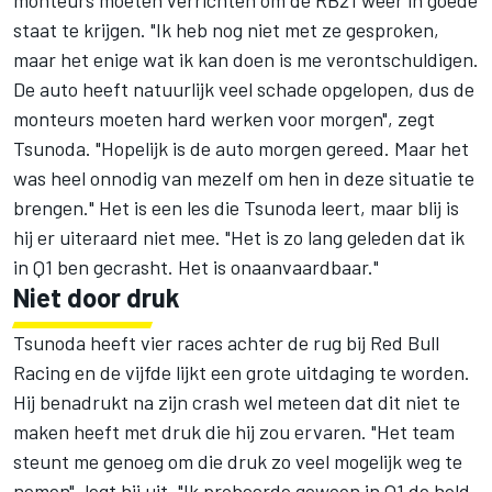
monteurs moeten verrichten om de RB21 weer in goede
staat te krijgen. "Ik heb nog niet met ze gesproken,
maar het enige wat ik kan doen is me verontschuldigen.
De auto heeft natuurlijk veel schade opgelopen, dus de
monteurs moeten hard werken voor morgen", zegt
Tsunoda. "Hopelijk is de auto morgen gereed. Maar het
was heel onnodig van mezelf om hen in deze situatie te
brengen." Het is een les die Tsunoda leert, maar blij is
hij er uiteraard niet mee. "Het is zo lang geleden dat ik
in Q1 ben gecrasht. Het is onaanvaardbaar."
Niet door druk
Tsunoda heeft vier races achter de rug bij
Red Bull
Racing
en de vijfde lijkt een grote uitdaging te worden.
Hij benadrukt na zijn crash wel meteen dat dit niet te
maken heeft met druk die hij zou ervaren. "Het team
steunt me genoeg om die druk zo veel mogelijk weg te
nemen", legt hij uit. "Ik probeerde gewoon in Q1 de held