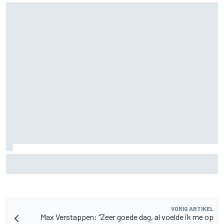
Aston Martin onthult nieuwe limited-edition Glenfiddich-
whisky
VORIG ARTIKEL
Max Verstappen: "Zeer goede dag, al voelde ik me op