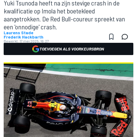
Yuki Tsunoda heeft na zijn stevige crash in de
kwalificatie op Imola het boetekleed
aangetrokken. De Red Bull-coureur spreekt van
een 'onnodige' crash.
Laurens Stade
Frederik Hackbarth
Bewerkt:
17 mei 2025, 16:27
TOEVOEGEN ALS VOORKEURSBRON