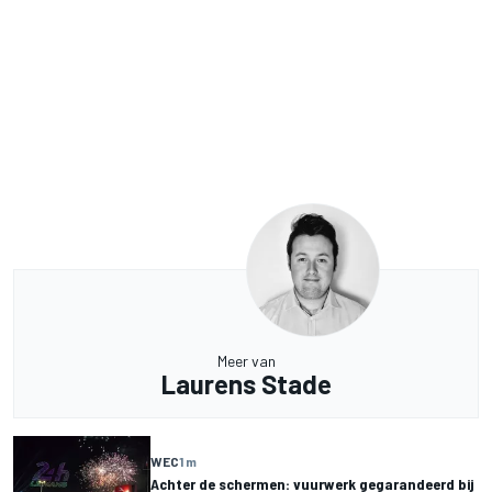
Meer van
Laurens Stade
WEC
1 m
Achter de schermen: vuurwerk gegarandeerd bij