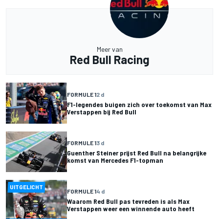
Meer van
Red Bull Racing
FORMULE 1
2 d
F1-legendes buigen zich over toekomst van Max
Verstappen bij Red Bull
FORMULE 1
3 d
Guenther Steiner prijst Red Bull na belangrijke
komst van Mercedes F1-topman
UITGELICHT
FORMULE 1
4 d
Waarom Red Bull pas tevreden is als Max
Verstappen weer een winnende auto heeft