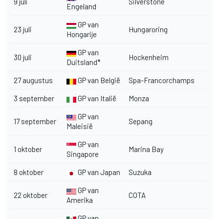
9 juli
Silverstone
Engeland
GP van
23 juli
Hungaroring
Hongarije
GP van
30 juli
Hockenheim
Duitsland*
27 augustus
GP van België
Spa-Francorchamps
3 september
GP van Italië
Monza
GP van
17 september
Sepang
Maleisië
GP van
1 oktober
Marina Bay
Singapore
8 oktober
GP van Japan
Suzuka
GP van
22 oktober
COTA
Amerika
GP van