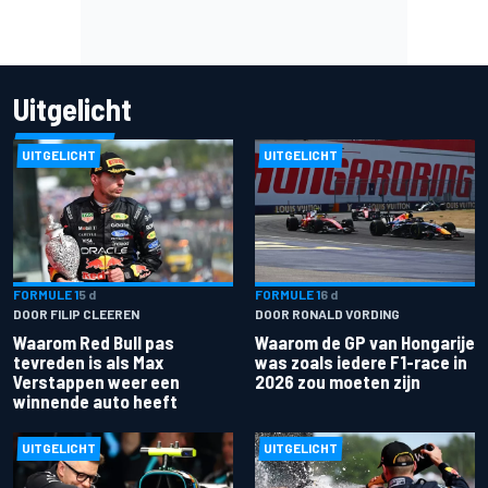
Uitgelicht
UITGELICHT
UITGELICHT
FORMULE 1
5 d
FORMULE 1
6 d
DOOR FILIP CLEEREN
DOOR RONALD VORDING
Waarom Red Bull pas
Waarom de GP van Hongarije
tevreden is als Max
was zoals iedere F1-race in
Verstappen weer een
2026 zou moeten zijn
winnende auto heeft
UITGELICHT
UITGELICHT