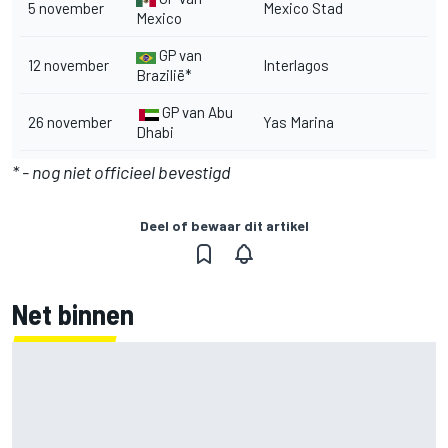
5 november
Mexico Stad
Mexico
GP van
12 november
Interlagos
Brazilië*
GP van Abu
26 november
Yas Marina
Dhabi
* - nog niet officieel bevestigd
Deel of bewaar dit artikel
Net binnen