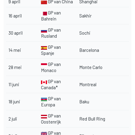
9 april
GP van China
Shanghai
GP van
16 april
Sakhir
Bahrein
GP van
30 april
Sochi
Rusland
GP van
14 mei
Barcelona
Spanje
GP van
28 mei
Monte Carlo
Monaco
GP van
11 juni
Montreal
Canada*
GP van
18 juni
Baku
Europa
GP van
2 juli
Red Bull Ring
Oostenrijk
GP van