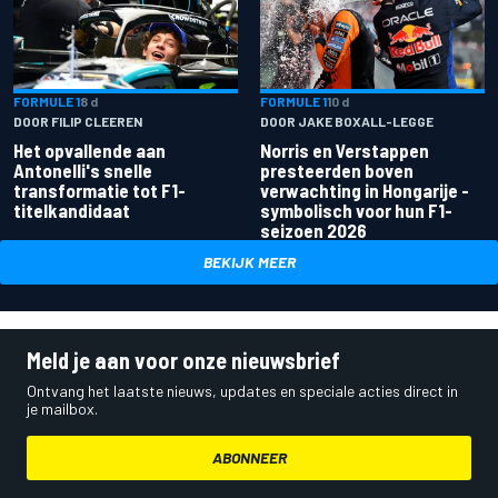
FORMULE 1
8 d
FORMULE 1
10 d
DOOR FILIP CLEEREN
DOOR JAKE BOXALL-LEGGE
Het opvallende aan
Norris en Verstappen
Antonelli's snelle
presteerden boven
transformatie tot F1-
verwachting in Hongarije -
titelkandidaat
symbolisch voor hun F1-
seizoen 2026
BEKIJK MEER
Meld je aan voor onze nieuwsbrief
Ontvang het laatste nieuws, updates en speciale acties direct in
je mailbox.
ABONNEER