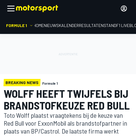
FORMULE 1
HOME
NIEUWS
KALENDER
RESULTATEN
STAND
F1 LIVEBL
BREAKING NEWS
Formule 1
WOLFF HEEFT TWIJFELS BIJ
BRANDSTOFKEUZE RED BULL
Toto Wolff plaatst vraagtekens bij de keuze van
Red Bull voor ExxonMobil als brandstofpartner in
plaats van BP/Castrol. De laatste firma werkt