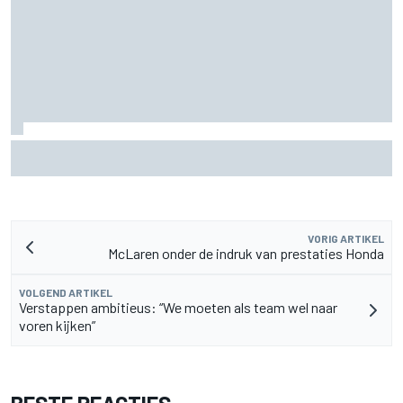
Waarom Aston Martin ondanks alles aantrekkelijk blijft op
de F1-rijdersmarkt
VORIG ARTIKEL
McLaren onder de indruk van prestaties Honda
VOLGEND ARTIKEL
Verstappen ambitieus: “We moeten als team wel naar
voren kijken”