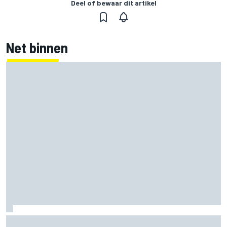
Deel of bewaar dit artikel
Net binnen
F1 2026-tussenrapport: Aston Martin zoekt eerherstel na