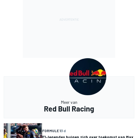
Meer van
Red Bull Racing
FORMULE 1
3 d
F1-legendes buigen zich over toekomst van Max