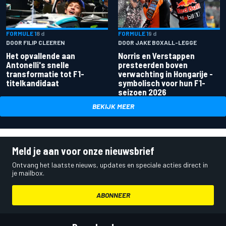
FORMULE 1
8 d
FORMULE 1
9 d
DOOR FILIP CLEEREN
DOOR JAKE BOXALL-LEGGE
Het opvallende aan
Norris en Verstappen
Antonelli's snelle
presteerden boven
transformatie tot F1-
verwachting in Hongarije -
titelkandidaat
symbolisch voor hun F1-
seizoen 2026
BEKIJK MEER
Meld je aan voor onze nieuwsbrief
Ontvang het laatste nieuws, updates en speciale acties direct in
je mailbox.
ABONNEER