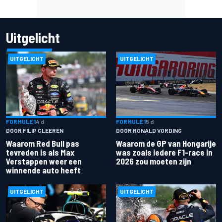
Uitgelicht
UITGELICHT
UITGELICHT
FORMULE 1
4 d
FORMULE 1
5 d
DOOR FILIP CLEEREN
DOOR RONALD VORDING
Waarom Red Bull pas
Waarom de GP van Hongarije
tevreden is als Max
was zoals iedere F1-race in
Verstappen weer een
2026 zou moeten zijn
winnende auto heeft
UITGELICHT
UITGELICHT