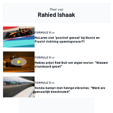
Meer van
Rahied Ishaak
FORMULE 1
5 m
McLaren ziet 'positief gevoel' bij Norris en
Piastri richting openingsrace F1
FORMULE 1
5 m
Mekies prijst Red Bull om eigen motor: "Nieuwe
standaard gezet"
FORMULE 1
5 m
Honda kampt met hevige vibraties: "Werd als
gevaarlijk beschouwd"