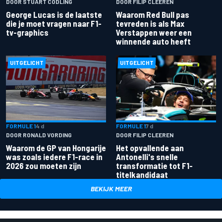
DOOR STUART CODLING
DOOR FILIP CLEEREN
George Lucas is de laatste
Waarom Red Bull pas
die je moet vragen naar F1-
tevreden is als Max
tv-graphics
Verstappen weer een
winnende auto heeft
UITGELICHT
UITGELICHT
FORMULE 1
4 d
FORMULE 1
7 d
DOOR RONALD VORDING
DOOR FILIP CLEEREN
Waarom de GP van Hongarije
Het opvallende aan
was zoals iedere F1-race in
Antonelli's snelle
2026 zou moeten zijn
transformatie tot F1-
titelkandidaat
BEKIJK MEER