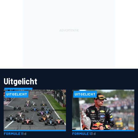
Uitgelicht
UITGELICHT
UITGELICHT
FORMULE 1
1 d
FORMULE 1
3 d