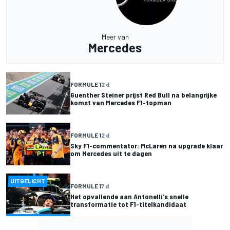
Meer van
Mercedes
FORMULE 1
2 d
Guenther Steiner prijst Red Bull na belangrijke
komst van Mercedes F1-topman
FORMULE 1
2 d
Sky F1-commentator: McLaren na upgrade klaar
om Mercedes uit te dagen
UITGELICHT
FORMULE 1
7 d
Het opvallende aan Antonelli's snelle
transformatie tot F1-titelkandidaat