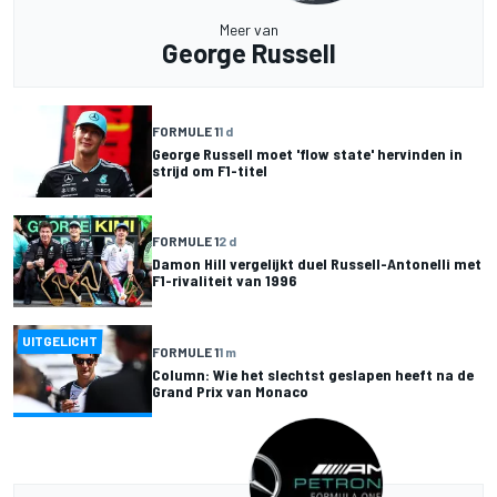
Meer van
George Russell
FORMULE 1
1 d
George Russell moet 'flow state' hervinden in
strijd om F1-titel
FORMULE 1
2 d
Damon Hill vergelijkt duel Russell-Antonelli met
F1-rivaliteit van 1996
UITGELICHT
FORMULE 1
1 m
Column: Wie het slechtst geslapen heeft na de
Grand Prix van Monaco