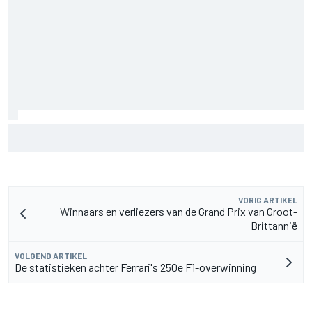
De nieuwigheid van Cadillac is eraf, maar dat is juist een
compliment
VORIG ARTIKEL
Winnaars en verliezers van de Grand Prix van Groot-
Brittannië
VOLGEND ARTIKEL
De statistieken achter Ferrari's 250e F1-overwinning