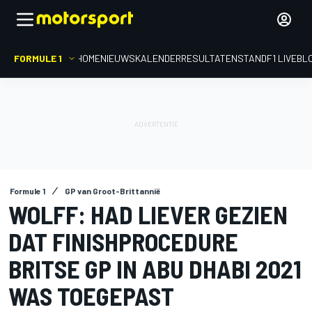
FORMULE 1
HOME
NIEUWS
KALENDER
RESULTATEN
STAND
F1 LIVEBL
Formule 1
GP van Groot-Brittannië
WOLFF: HAD LIEVER GEZIEN
DAT FINISHPROCEDURE
BRITSE GP IN ABU DHABI 2021
WAS TOEGEPAST