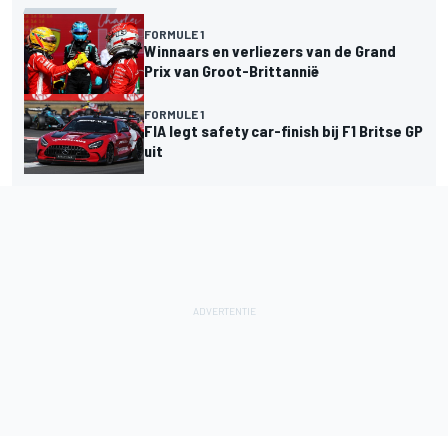
FORMULE 1
Winnaars en verliezers van de Grand
Prix van Groot-Brittannië
FORMULE 1
FIA legt safety car-finish bij F1 Britse GP
uit