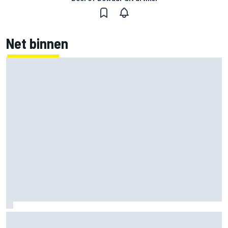
Net binnen
MotoGP Britse GP: Jorge Martin leidt Aprilia 1-2-3 in sprint,
Marc Marquez worstelt