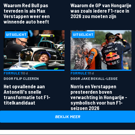
Waarom Red Bull pas
Waarom de GP van Hongarije
tevreden is als Max
was zoals iedere F1-race in
Verstappen weer een
2026 zou moeten zijn
winnende auto heeft
UITGELICHT
UITGELICHT
FORMULE 1
10 d
FORMULE 1
11 d
DOOR FILIP CLEEREN
DOOR JAKE BOXALL-LEGGE
Het opvallende aan
Norris en Verstappen
Antonelli's snelle
presteerden boven
transformatie tot F1-
verwachting in Hongarije -
titelkandidaat
symbolisch voor hun F1-
seizoen 2026
BEKIJK MEER