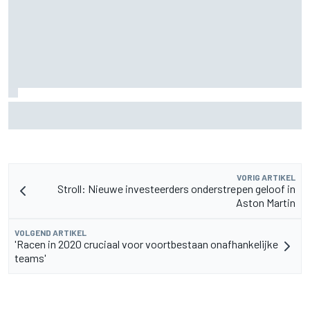
Zarco stapt drie maanden na zware blessure weer op de
motor
VORIG ARTIKEL
Stroll: Nieuwe investeerders onderstrepen geloof in
Aston Martin
VOLGEND ARTIKEL
'Racen in 2020 cruciaal voor voortbestaan onafhankelijke
teams'