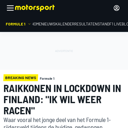
FORMULE 1
HOME
NIEUWS
KALENDER
RESULTATEN
STAND
F1 LIVEBL
BREAKING NEWS
Formule 1
RAIKKONEN IN LOCKDOWN IN
FINLAND: "IK WIL WEER
RACEN"
Waar vooral het jonge deel van het Formule 1-
rijdersveld tijdens de huidige, gedwongen