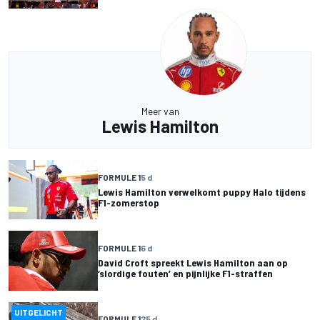
Meer van
Lewis Hamilton
FORMULE 1
5 d
Lewis Hamilton verwelkomt puppy Halo tijdens
F1-zomerstop
FORMULE 1
6 d
David Croft spreekt Lewis Hamilton aan op
‘slordige fouten’ en pijnlijke F1-straffen
UITGELICHT
FORMULE 1
25 d