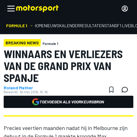
FORMULE 1
HOME
NIEUWS
KALENDER
RESULTATEN
STAND
F1 LIVEBL
BREAKING NEWS
Formule 1
WINNAARS EN VERLIEZERS
VAN DE GRAND PRIX VAN
SPANJE
Roland Mather
Bewerkt:
16 mei 2016, 15:16
TOEVOEGEN ALS VOORKEURSBRON
Precies veertien maanden nadat hij in Melbourne zijn
debuut in de Formule 1 maakte kroonde Max