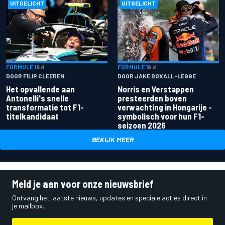
UITGELICHT
UITGELICHT
FORMULE 1
8 d
FORMULE 1
9 d
DOOR FILIP CLEEREN
DOOR JAKE BOXALL-LEGGE
Het opvallende aan
Norris en Verstappen
Antonelli's snelle
presteerden boven
transformatie tot F1-
verwachting in Hongarije -
titelkandidaat
symbolisch voor hun F1-
seizoen 2026
BEKIJK MEER
Meld je aan voor onze nieuwsbrief
Ontvang het laatste nieuws, updates en speciale acties direct in
je mailbox.