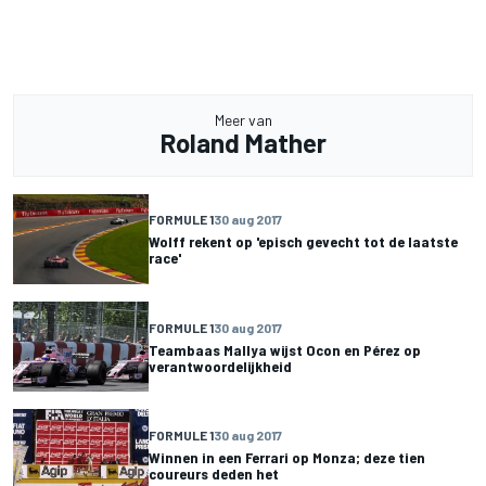
Meer van
Roland Mather
FORMULE 1
30 aug 2017
Wolff rekent op 'episch gevecht tot de laatste
race'
FORMULE 1
30 aug 2017
Teambaas Mallya wijst Ocon en Pérez op
verantwoordelijkheid
FORMULE 1
30 aug 2017
Winnen in een Ferrari op Monza; deze tien
coureurs deden het