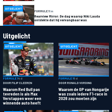
UITGELICHT
FORMULE 1
1 m
Rearview Mirror: De dag waarop Niki Lauda
ontdekte dat hij vervangbaar was
Uitgelicht
UITGELICHT
UITGELICHT
FORMULE 1
4 d
FORMULE 1
5 d
DOOR FILIP CLEEREN
DOOR RONALD VORDING
Waarom Red Bull pas
Waarom de GP van Hongarije
tevreden is als Max
was zoals iedere F1-race in
Verstappen weer een
2026 zou moeten zijn
winnende auto heeft