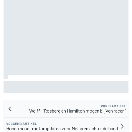
Valtteri Bottas boekt offroadsucces op de fiets tijdens
F1-zomerstop
VORIG ARTIKEL
Wolff: "Rosberg en Hamilton mogen blijven racen"
VOLGEND ARTIKEL
Honda houdt motorupdates voor McLaren achter de hand