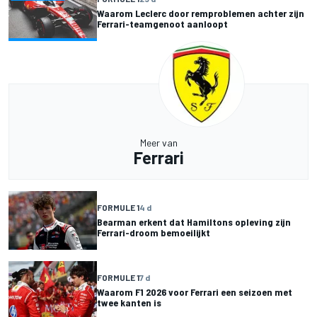
Waarom Leclerc door remproblemen achter zijn
Ferrari-teamgenoot aanloopt
Meer van
Ferrari
FORMULE 1
4 d
Bearman erkent dat Hamiltons opleving zijn
Ferrari-droom bemoeilijkt
FORMULE 1
7 d
Waarom F1 2026 voor Ferrari een seizoen met
twee kanten is