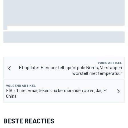
Gerucht: management Sergio Perez voert gesprekken met
Williams terwijl toekomst Carlos Sainz onzeker blijft
VORIG ARTIKEL
F1-update: Hierdoor telt sprintpole Norris, Verstappen
worstelt met temperatuur
VOLGEND ARTIKEL
FIA zit met vraagtekens na bermbranden op vrijdag F1
China
BESTE REACTIES