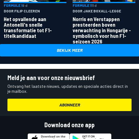
FORMULE 1
9 d
FORMULE 1
11 d
DOOR FILIP CLEEREN
DOOR JAKE BOXALL-LEGGE
Het opvallende aan
Norris en Verstappen
Antonelli's snelle
presteerden boven
transformatie tot F1-
verwachting in Hongarije -
titelkandidaat
symbolisch voor hun F1-
seizoen 2026
BEKIJK MEER
Meld je aan voor onze nieuwsbrief
Ontvang het laatste nieuws, updates en speciale acties direct in
je mailbox.
ABONNEER
Download onze app