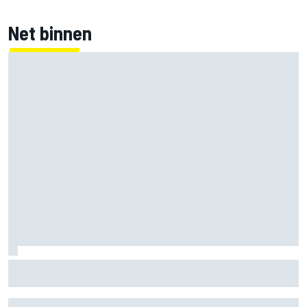
Net binnen
Franco Colapinto laat fans lachen met rijles in "Passenger
Princess"