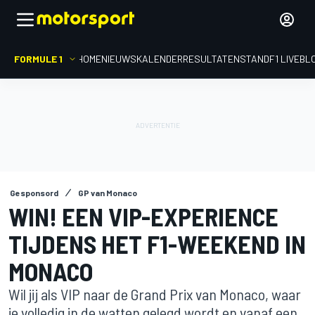
FORMULE 1
HOME
NIEUWS
KALENDER
RESULTATEN
STAND
F1 LIVEBL
Gesponsord
GP van Monaco
WIN! EEN VIP-EXPERIENCE
TIJDENS HET F1-WEEKEND IN
MONACO
Wil jij als VIP naar de Grand Prix van Monaco, waar
je volledig in de watten gelegd wordt en vanaf een