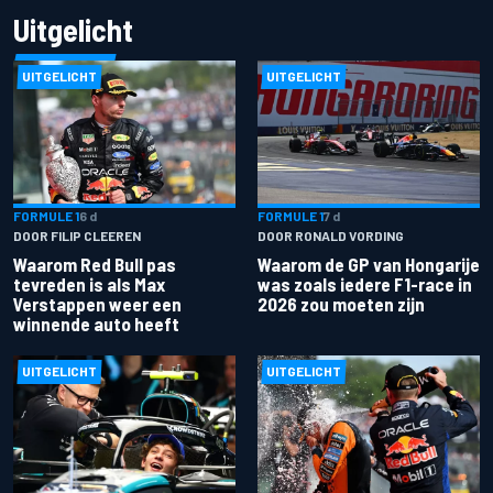
Uitgelicht
UITGELICHT
UITGELICHT
FORMULE 1
6 d
FORMULE 1
7 d
DOOR FILIP CLEEREN
DOOR RONALD VORDING
Waarom Red Bull pas
Waarom de GP van Hongarije
tevreden is als Max
was zoals iedere F1-race in
Verstappen weer een
2026 zou moeten zijn
winnende auto heeft
UITGELICHT
UITGELICHT