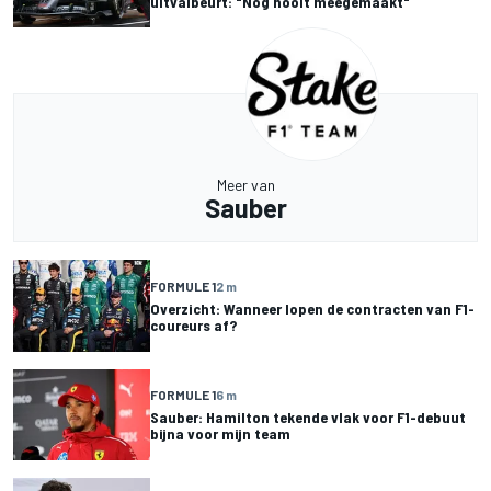
uitvalbeurt: "Nog nooit meegemaakt"
Meer van
Sauber
FORMULE 1
2 m
Overzicht: Wanneer lopen de contracten van F1-
coureurs af?
FORMULE 1
6 m
Sauber: Hamilton tekende vlak voor F1-debuut
bijna voor mijn team