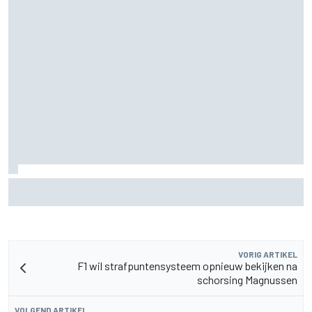
F2-talent Rafael Camara reageert op Haas F1-geruchten
voor 2027
VORIG ARTIKEL
F1 wil strafpuntensysteem opnieuw bekijken na
schorsing Magnussen
VOLGEND ARTIKEL