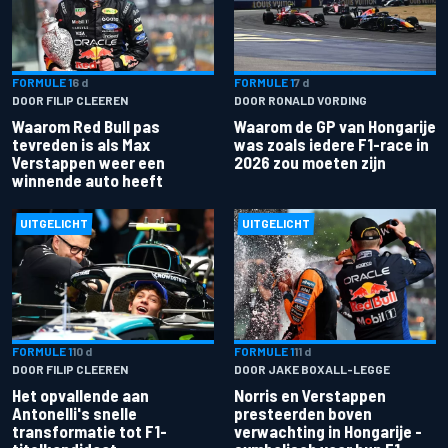
FORMULE 1
6 d
FORMULE 1
7 d
DOOR FILIP CLEEREN
DOOR RONALD VORDING
Waarom Red Bull pas
Waarom de GP van Hongarije
tevreden is als Max
was zoals iedere F1-race in
Verstappen weer een
2026 zou moeten zijn
winnende auto heeft
UITGELICHT
UITGELICHT
FORMULE 1
10 d
FORMULE 1
11 d
DOOR FILIP CLEEREN
DOOR JAKE BOXALL-LEGGE
Het opvallende aan
Norris en Verstappen
Antonelli's snelle
presteerden boven
transformatie tot F1-
verwachting in Hongarije -