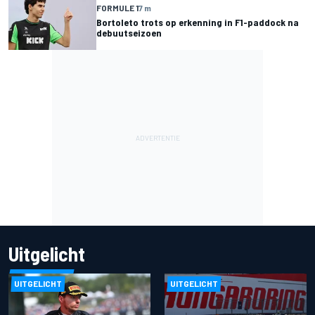
FORMULE 1
7 m
Bortoleto trots op erkenning in F1-paddock na
debuutseizoen
Uitgelicht
UITGELICHT
UITGELICHT