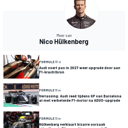
Meer van
Nico Hülkenberg
FORMULE 1
7 d
Audi voert pas in 2027 weer upgrade door aan
F1-krachtbron
FORMULE 1
1 m
Verrassing: Audi reed tijdens GP van Barcelona
al met verbeterde F1-motor na ADUO-upgrade
FORMULE 1
1 m
Hülkenberg verklaart bizarre oorzaak