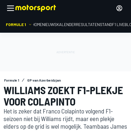
FORMULE 1
HOME
NIEUWS
KALENDER
RESULTATEN
STAND
F1 LIVEBL
Formule 1
GP van Azerbeidzjan
WILLIAMS ZOEKT F1-PLEKJE
VOOR COLAPINTO
Het is zeker dat Franco Colapinto volgend F1-
seizoen niet bij Williams rijdt, maar een plekje
elders op de grid is wel mogelijk. Teambaas James