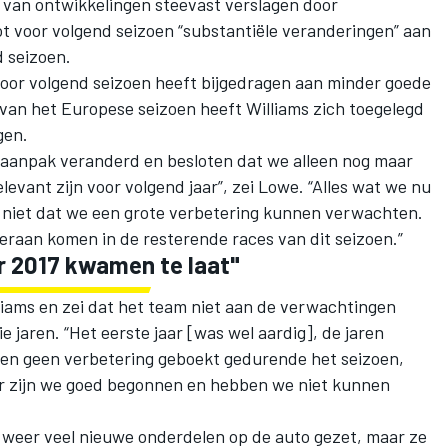
d van ontwikkelingen steevast verslagen door
t voor volgend seizoen “substantiële veranderingen” aan
d seizoen.
voor volgend seizoen heeft bijgedragen aan minder goede
d van het Europese seizoen heeft Williams zich toegelegd
gen.
aanpak veranderd en besloten dat we alleen nog maar
evant zijn voor volgend jaar”, zei Lowe. “Alles wat we nu
k niet dat we een grote verbetering kunnen verwachten.
eraan komen in de resterende races van dit seizoen.”
r 2017 kwamen te laat"
liams en zei dat het team niet aan de verwachtingen
 jaren. “Het eerste jaar [was wel aardig], de jaren
ben geen verbetering geboekt gedurende het seizoen,
ar zijn we goed begonnen en hebben we niet kunnen
 weer veel nieuwe onderdelen op de auto gezet, maar ze