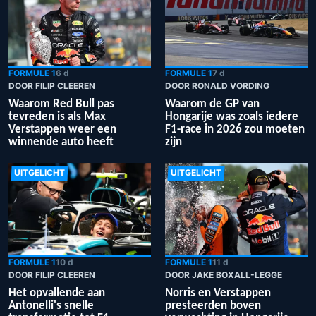
FORMULE 1
6 d
FORMULE 1
7 d
DOOR FILIP CLEEREN
DOOR RONALD VORDING
Waarom Red Bull pas
Waarom de GP van
tevreden is als Max
Hongarije was zoals iedere
Verstappen weer een
F1-race in 2026 zou moeten
winnende auto heeft
zijn
UITGELICHT
UITGELICHT
FORMULE 1
10 d
FORMULE 1
11 d
DOOR FILIP CLEEREN
DOOR JAKE BOXALL-LEGGE
Het opvallende aan
Norris en Verstappen
Antonelli's snelle
presteerden boven