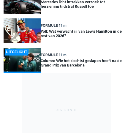
Mercedes licht intrekken verzoek tot
herziening tijdstraf Russell toe
FORMULE 1
1 m
Poll: Wat verwacht jij van Lewis Hamilton in de
rest van 2026?
UITGELICHT
FORMULE 1
1 m
Column: Wie het slechtst geslapen heeft na de
Grand Prix van Barcelona