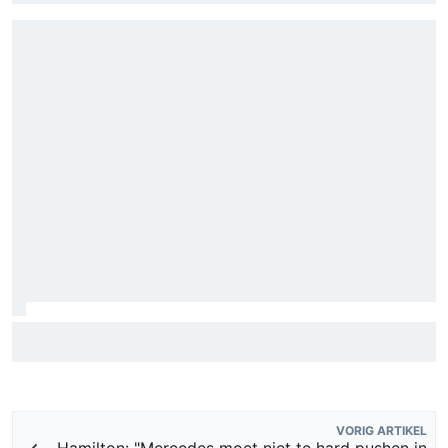
Lewis Hamilton deelt eerste foto's van nieuwe puppy Halo
VORIG ARTIKEL