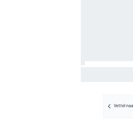
Albon: Baku-upgrade los
2026 niet op
Vettel na