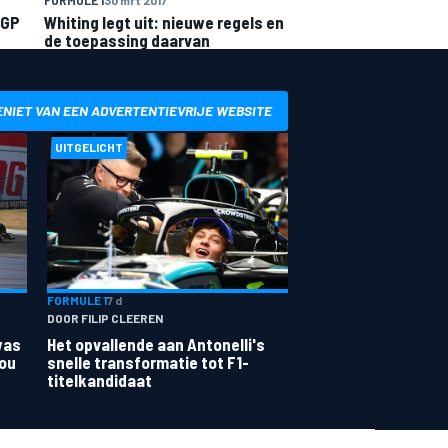
 GP
Whiting legt uit: nieuwe regels en
de toepassing daarvan
ENIET VAN EEN ADVERTENTIEVRIJE WEBSITE
UITGELICHT
FORMULE 1
7 d
DOOR FILIP CLEEREN
was
Het opvallende aan Antonelli's
zou
snelle transformatie tot F1-
titelkandidaat