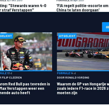
ting: "Stewards waren 4-0
'FIA regelt politie-escorte om
r straf Verstappen"
China te laten doorgaan'
G
TGELICHT
UITGELICHT
ULE 1
3 d
FORMULE 1
4 d
 FILIP CLEEREN
DOOR RONALD VORDING
rom Red Bull pas tevreden is
Waarom de GP van Hongarije 
 Max Verstappen weer een
zoals iedere F1-race in 2026 
nende auto heeft
moeten zijn