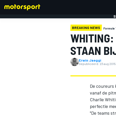
S
BREAKING NEWS
Formule 
WHITING:
STAAN BI
Erwin Jaeggi
FORMULE 1
Gepubliceerd:
23 aug 2015
De coureurs k
vanaf de pit
Charlie Whit
perfectie me
"De teams str