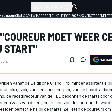
ALLE KLASSEN
NEL NAAR:
GRATIS GP-MANAGERSPEL
F1-KALENDER 2026
MAX VERSTAPPEN
F1-TE
1
 "COUREUR MOET WEER 
J START"
TOEVOE
, 09:27
rijgen vanaf de Belgische Grand Prix minder assistentie bij
muur, als gevolg van een aanscherping van de boordradiore
ing, de racedirecteur van de FIA, begonnen de starts door 
er een zaak van de engineers dan van de coureurs te word
eefden perfectie na bij de starts. Ze lieten de coureurs om