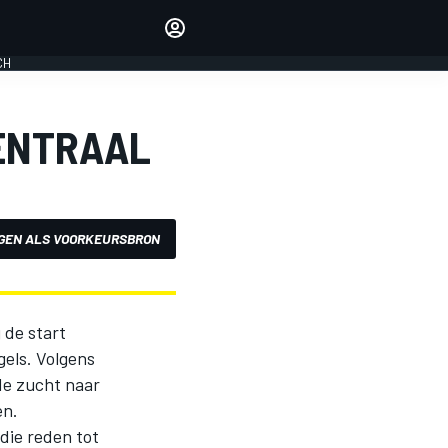
Laat je horen met de
reactiemodule
CH
LOGIN
EDITIE
CENTRAAL
NEDERLAND
GEN ALS VOORKEURSBRON
 de start
gels. Volgens
de zucht naar
en.
 die reden tot