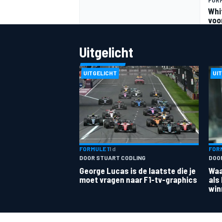
Whi
voo
Uitgelicht
UITGELICHT
UI
MEER RACEKLASSEN
FORMULE 1
1 d
FORM
DOOR STUART CODLING
DOOR
George Lucas is de laatste die je
Waa
moet vragen naar F1-tv-graphics
als
win