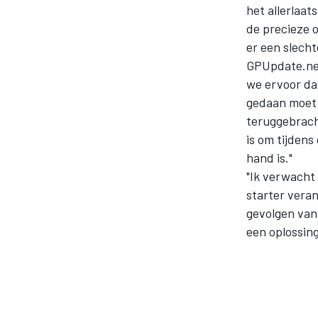
het allerlaa
de precieze 
er een slech
GPUpdate.net
we ervoor da
gedaan moet 
teruggebrach
is om tijdens
MOTOGP
hand is."
"Ik verwacht 
starter veran
gevolgen van
een oplossing