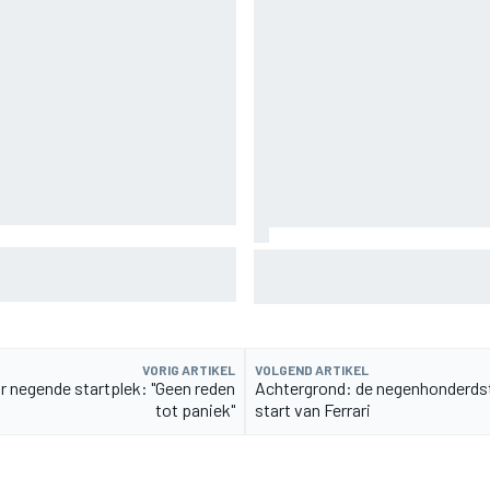
t problemen van Williams in F1
De nieuwigheid van Cadillac is 
een compliment
VORIG ARTIKEL
VOLGEND ARTIKEL
ar negende startplek: "Geen reden
Achtergrond: de negenhonderds
tot paniek"
start van Ferrari