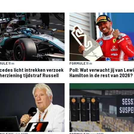
ULE 1
1 m
FORMULE 1
1 m
cedes licht intrekken verzoek
Poll: Wat verwacht jij van Lew
herziening tijdstraf Russell
Hamilton in de rest van 2026?
ULE 1
27 okt 2017
FORMULE 1
8 apr 2017