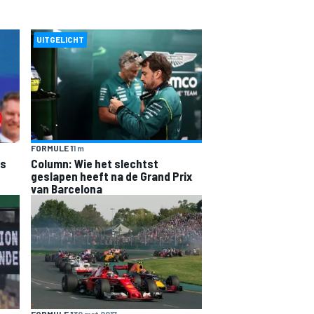
UITGELICHT
FORMULE 1
1 m
is
Column: Wie het slechtst
geslapen heeft na de Grand Prix
van Barcelona
FORMULE 1
30 mrt 2017