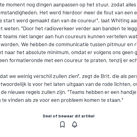
tste moment nog dingen aanpassen op het stuur, zodat alles
omstandigheden. Het werd hierdoor meer de fout van een e
te start werd gemaakt dan van de coureur", laat Whiting aa
 weten. "Door het radioverkeer verder aan banden te legg
t teams niet langer aan hun coureurs kunnen vertellen wat 
worden. We hebben de communicatie tussen pitmuur en ri
t naar het absolute minimum, omdat er volgens ons geen g
 een formatieronde met een coureur te praten, tenzij er ech
dat we weinig verschil zullen zien", zegt de Brit, die als p
twoordelijk is voor het laten uitgaan van de rode lichten, 
 de nieuwe regels zullen zijn. "Teams hebben er een handje
 te vinden als ze voor een probleem komen te staan."
Deel of bewaar dit artikel