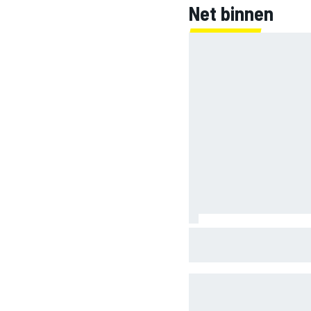
Net binnen
INDYCAR
Mercedes houdt timing v
seizoen 2026 nauwletten
WEC
DTM