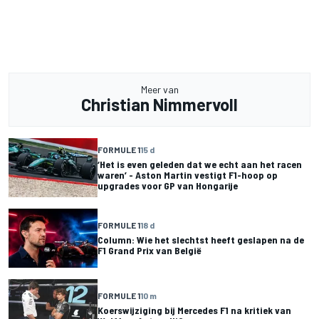
Meer van
Christian Nimmervoll
FORMULE 1
15 d
‘Het is even geleden dat we echt aan het racen
waren’ - Aston Martin vestigt F1-hoop op
upgrades voor GP van Hongarije
FORMULE 1
18 d
Column: Wie het slechtst heeft geslapen na de
F1 Grand Prix van België
FORMULE 1
10 m
Koerswijziging bij Mercedes F1 na kritiek van