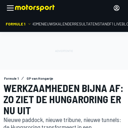
FORMULE 1
HOME
NIEUWS
KALENDER
RESULTATEN
STAND
F1 LIVEBL
Formule 1
GP van Hongarije
WERKZAAMHEDEN BIJNA AF:
ZO ZIET DE HUNGARORING ER
NU UIT
Nieuwe paddock, nieuwe tribune, nieuwe tunnels:
de Hungaroring transformeert in een