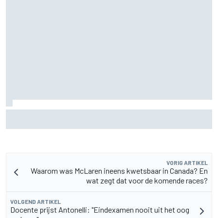
Pedro Acosta houdt hoop op eerste MotoGP-zege met KTM
VORIG ARTIKEL
Waarom was McLaren ineens kwetsbaar in Canada? En
wat zegt dat voor de komende races?
VOLGEND ARTIKEL
Docente prijst Antonelli: "Eindexamen nooit uit het oog