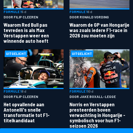
FORMULE 1
5 d
FORMULE 1
6 d
DOOR FILIP CLEEREN
DOOR RONALD VORDING
Waarom Red Bull pas
Waarom de GP van Hongarije
tevreden is als Max
was zoals iedere F1-race in
Verstappen weer een
2026 zou moeten zijn
winnende auto heeft
UITGELICHT
UITGELICHT
FORMULE 1
8 d
FORMULE 1
10 d
DOOR FILIP CLEEREN
DOOR JAKE BOXALL-LEGGE
Het opvallende aan
Norris en Verstappen
Antonelli's snelle
presteerden boven
transformatie tot F1-
verwachting in Hongarije -
titelkandidaat
symbolisch voor hun F1-
seizoen 2026