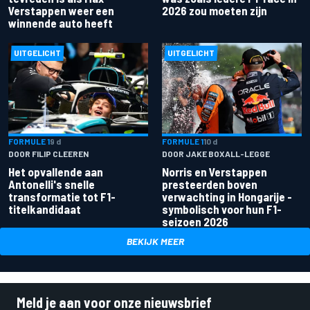
Verstappen weer een
2026 zou moeten zijn
winnende auto heeft
UITGELICHT
UITGELICHT
FORMULE 1
9 d
FORMULE 1
10 d
DOOR FILIP CLEEREN
DOOR JAKE BOXALL-LEGGE
Het opvallende aan
Norris en Verstappen
Antonelli's snelle
presteerden boven
transformatie tot F1-
verwachting in Hongarije -
titelkandidaat
symbolisch voor hun F1-
seizoen 2026
BEKIJK MEER
Meld je aan voor onze nieuwsbrief