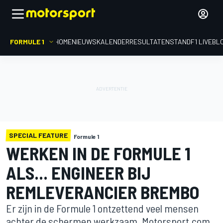
FORMULE 1
HOME
NIEUWS
KALENDER
RESULTATEN
STAND
F1 LIVEBL
SPECIAL FEATURE
Formule 1
WERKEN IN DE FORMULE 1
ALS... ENGINEER BIJ
REMLEVERANCIER BREMBO
Er zijn in de Formule 1 ontzettend veel mensen
achter de schermen werkzaam. Motorsport.com