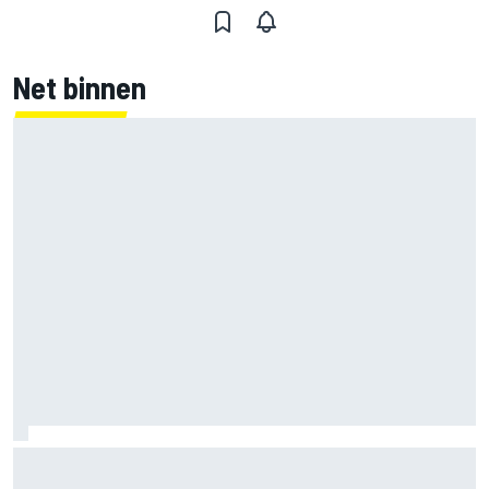
Net binnen
Clark, Senna, Antonelli – zo ontwikkelde het
leeftijdsrecord voor de grand chelem