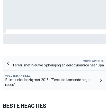
MotoGP Grand Prix van Groot-Brittannië 2026: tijden,
uitzending en meer
VORIG ARTIKEL
Ferrari met nieuwe ophanging en aerodynamica naar Spa
VOLGEND ARTIKEL
Palmer niet bezig met 2018: “Eerst de komende negen
races”
BESTE REACTIES