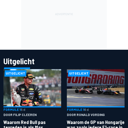
Uitgelicht
UITGELICHT
UITGELICHT
FORMULE 1
5 d
FORMULE 1
6 d
DOOR FILIP CLEEREN
DOOR RONALD VORDING
Waarom Red Bull pas
Waarom de GP van Hongarije
tevreden is als Max
was zoals iedere F1-race in