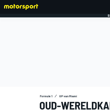
S
FORMULE 1
Formule 1
GP van Miami
OUD-WERELDKAM