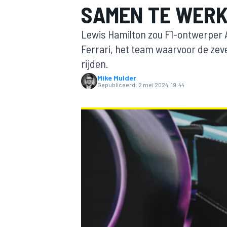
SAMEN TE WER
Lewis Hamilton zou F1-ontwerper 
Ferrari, het team waarvoor de zev
rijden.
Mike Mulder
Gepubliceerd:
2 mei 2024, 19:44
MOTOGP