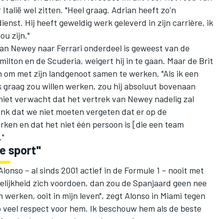
Italië wel zitten. "Heel graag. Adrian heeft zo'n
enst. Hij heeft geweldig werk geleverd in zijn carrière, ik
ou zijn."
an Newey naar Ferrari onderdeel is geweest van de
lton en de Scuderia, weigert hij in te gaan. Maar de Brit
n om met zijn landgenoot samen te werken. "Als ik een
k graag zou willen werken, zou hij absoluut bovenaan
 niet verwacht dat het vertrek van Newey nadelig zal
enk dat we niet moeten vergeten dat er op de
en en dat het niet één persoon is [die een team
."
e sport"
Alonso
– al sinds 2001 actief in de Formule 1 – nooit met
ijkheid zich voordoen, dan zou de Spanjaard geen nee
n werken, ooit in mijn leven", zegt Alonso in Miami tegen
eb veel respect voor hem. Ik beschouw hem als de beste