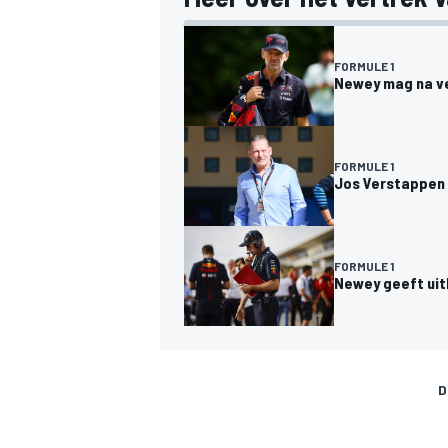
FORMULE 1
Newey mag na ver
FORMULE 1
MEER RACEKLASSEN
Jos Verstappen o
FORMULE 1
Newey geeft uitl
D