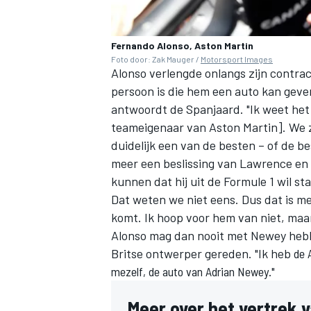
Fernando Alonso, Aston Martin
Foto door: Zak Mauger /
Motorsport Images
Alonso verlengde onlangs zijn contrac
persoon is die hem een auto kan geve
antwoordt de Spanjaard. "Ik weet het 
teameigenaar van Aston Martin]. We zi
duidelijk een van de besten – of de be
meer een beslissing van Lawrence en u
kunnen dat hij uit de Formule 1 wil s
Dat weten we niet eens. Dus dat is me
komt. Ik hoop voor hem van niet, maar
Alonso mag dan nooit met Newey hebbe
Britse ontwerper gereden. "Ik heb
de 
mezelf, de auto van Adrian Newey."
Meer over het vertrek v