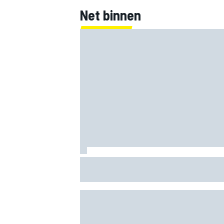
Net binnen
Marco Bezzecchi spreekt van 'rampzalig
blessuretijd na ronderecord op Silverst