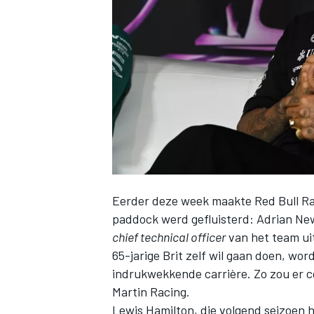
INDYCAR
Eerder deze week maakte
Red Bull R
paddock werd gefluisterd: Adrian Ne
chief technical officer
van het team uit
65-jarige Brit zelf wil gaan doen, wor
WEC
DTM
indrukwekkende carrière. Zo zou er c
Martin Racing
.
Lewis Hamilton
, die volgend seizoen 