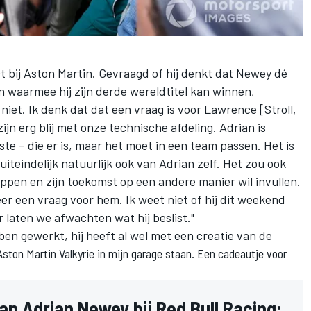
t bij Aston Martin. Gevraagd of hij denkt dat Newey dé
n waarmee hij zijn derde wereldtitel kan winnen,
niet. Ik denk dat dat een vraag is voor Lawrence [Stroll,
jn erg blij met onze technische afdeling. Adrian is
ste – die er is, maar het moet in een team passen. Het is
iteindelijk natuurlijk ook van Adrian zelf. Het zou ook
tappen en zijn toekomst op een andere manier wil invullen.
er een vraag voor hem. Ik weet niet of hij dit weekend
 laten we afwachten wat hij beslist."
n gewerkt, hij heeft al wel met een creatie van de
Aston Martin Valkyrie in mijn garage staan. Een cadeautje voor
an Adrian Newey bij Red Bull Racing: