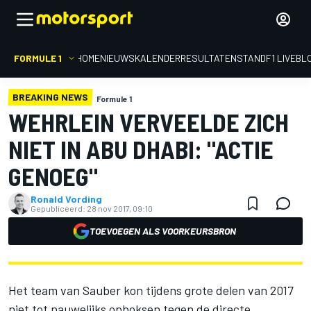
FORMULE 1
HOME
NIEUWS
KALENDER
RESULTATEN
STAND
F1 LIVEBL
BREAKING NEWS
Formule 1
WEHRLEIN VERVEELDE ZICH
NIET IN ABU DHABI: "ACTIE
GENOEG"
Ronald Vording
Gepubliceerd:
28 nov 2017, 09:10
TOEVOEGEN ALS VOORKEURSBRON
Het team van Sauber kon tijdens grote delen van 2017
niet tot nauwelijks opboksen tegen de directe