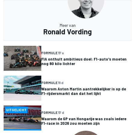
Meer van
Ronald Vording
FORMULE 1
7 u
FIA onthult ambitieus doel: F1-auto's moeten
nog 80 kilo lichter
FORMULE 1
1 d
Waarom Aston Martin aantrekkelijker is op de
F1-rijdersmarkt dan dat het lijkt
UITGELICHT
FORMULE 1
7 d
Waarom de GP van Hongarije was zoals iedere
F1-race in 2026 zou moeten zijn