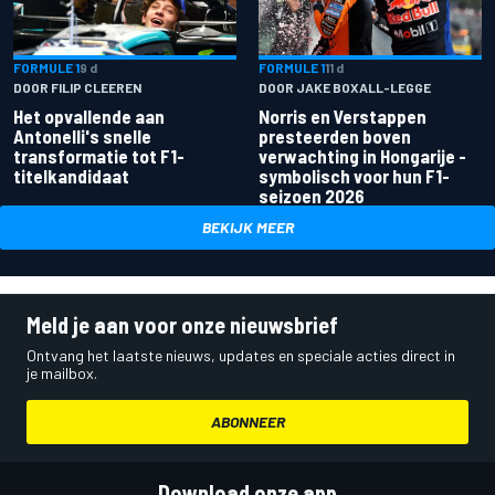
FORMULE 1
9 d
FORMULE 1
11 d
DOOR FILIP CLEEREN
DOOR JAKE BOXALL-LEGGE
Het opvallende aan
Norris en Verstappen
Antonelli's snelle
presteerden boven
transformatie tot F1-
verwachting in Hongarije -
titelkandidaat
symbolisch voor hun F1-
seizoen 2026
BEKIJK MEER
Meld je aan voor onze nieuwsbrief
Ontvang het laatste nieuws, updates en speciale acties direct in
je mailbox.
ABONNEER
Download onze app