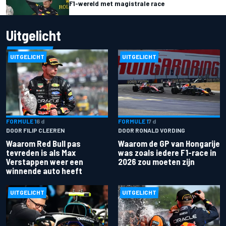
F1-wereld met magistrale race
Uitgelicht
UITGELICHT
UITGELICHT
FORMULE 1
6 d
FORMULE 1
7 d
DOOR FILIP CLEEREN
DOOR RONALD VORDING
Waarom Red Bull pas
Waarom de GP van Hongarije
tevreden is als Max
was zoals iedere F1-race in
Verstappen weer een
2026 zou moeten zijn
winnende auto heeft
UITGELICHT
UITGELICHT