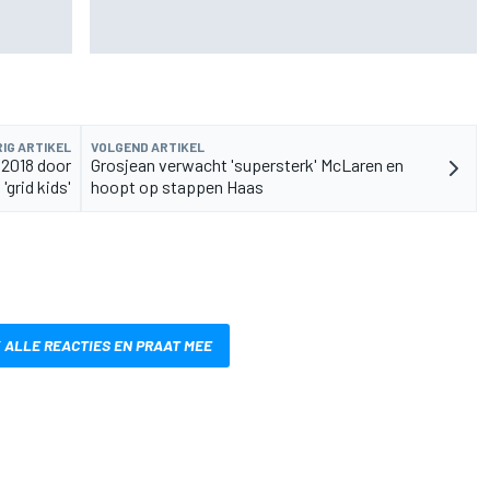
rvangen
MotoGP Grand Prix van Groot-Brittannië 2026:
tijden, uitzending en meer
IG ARTIKEL
VOLGEND ARTIKEL
n 2018 door
Grosjean verwacht 'supersterk' McLaren en
'grid kids'
hoopt op stappen Haas
 ALLE REACTIES EN PRAAT MEE