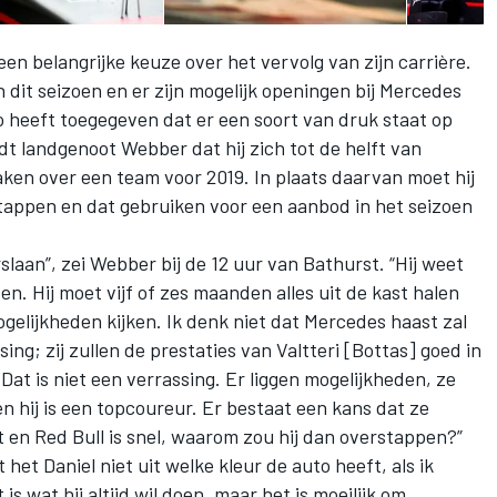
en belangrijke keuze over het vervolg van zijn carrière.
n dit seizoen en er zijn mogelijk openingen bij Mercedes
o heeft toegegeven dat er een soort van druk staat op
dt landgenoot Webber dat hij zich tot de helft van
en over een team voor 2019. In plaats daarvan moet hij
stappen en dat gebruiken voor een aanbod in het seizoen
slaan”, zei Webber bij de 12 uur van Bathurst. “Hij weet
ten. Hij moet vijf of zes maanden alles uit de kast halen
gelijkheden kijken. Ik denk niet dat Mercedes haast zal
ng; zij zullen de prestaties van Valtteri [Bottas] goed in
at is niet een verrassing. Er liggen mogelijkheden, ze
 hij is een topcoureur. Er bestaat een kans dat ze
t en Red Bull is snel, waarom zou hij dan overstappen?”
het Daniel niet uit welke kleur de auto heeft, als ik
is wat hij altijd wil doen, maar het is moeilijk om