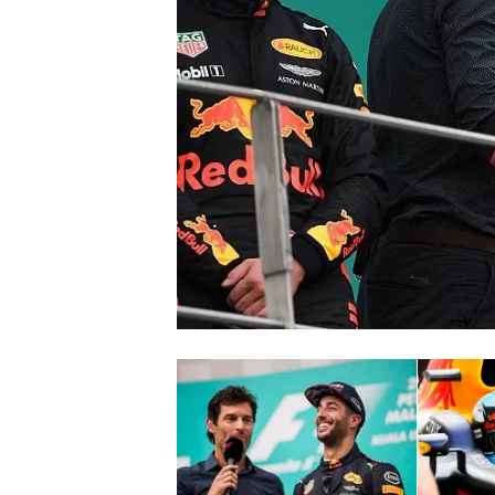
INDYCAR
WEC
DTM