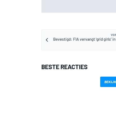
KTM mag afwijkend motoronderdeel ve
voor GP van Aragón
VOR
Bevestigd: FIA vervangt 'grid girls' i
BESTE REACTIES
BEKIJK