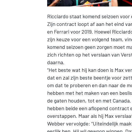
Ricciardo staat komend seizoen voor e
Zijn contract loopt af aan het eind va
en Ferrari voor 2019. Hoewel Ricciard
zijn keuze voor een volgend team, vin
komend seizoen geen zorgen moet mak
zich richten op het verslaan van Ver
daarna.
“Het beste wat hij kan doen is Max ver
dat en zal zijn beste beentje voor zet
om dat te proberen en dan naar de mo
hebben met het maken van een beslissi
de gaten houden, tot en met Canada. D
hebben beide een aflopend contract en
overstappen. Maar als hij Max verslaa
Webber vervolgde: “Uiteindelijk maakt 
eerlijk ben. Hij wil gewoon winnen. Dat 