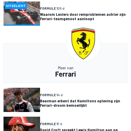
UITGELICHT
FORMULE 1
25 d
Waarom Leclerc door remproblemen achter zijn
Ferrari-teamgenoot aanloopt
Meer van
Ferrari
FORMULE 1
4 d
Bearman erkent dat Hamiltons opleving zijn
Ferrari-droom bemoeilijkt
FORMULE 1
7 d
David Croft spreekt Lewis Hamilton aan op