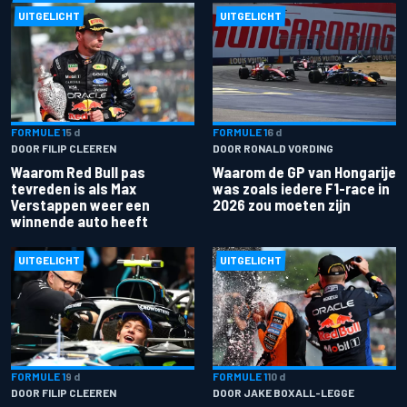
UITGELICHT
UITGELICHT
FORMULE 1
5 d
FORMULE 1
6 d
DOOR FILIP CLEEREN
DOOR RONALD VORDING
Waarom Red Bull pas
Waarom de GP van Hongarije
tevreden is als Max
was zoals iedere F1-race in
Verstappen weer een
2026 zou moeten zijn
winnende auto heeft
UITGELICHT
UITGELICHT
FORMULE 1
9 d
FORMULE 1
10 d
DOOR FILIP CLEEREN
DOOR JAKE BOXALL-LEGGE