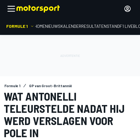
FORMULE 1
HOME
NIEUWS
KALENDER
RESULTATEN
STAND
F1 LIVEBL
Formule 1
GP van Groot-Brittannië
WAT ANTONELLI
TELEURSTELDE NADAT HIJ
WERD VERSLAGEN VOOR
POLE IN