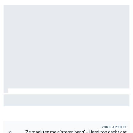
MotoGP Grand Prix van Groot-Brittannië 2026: tijden,
uitzending en meer
VORIG ARTIKEL
"Ze maakten me gisteren bang" – Hamilton dacht dat