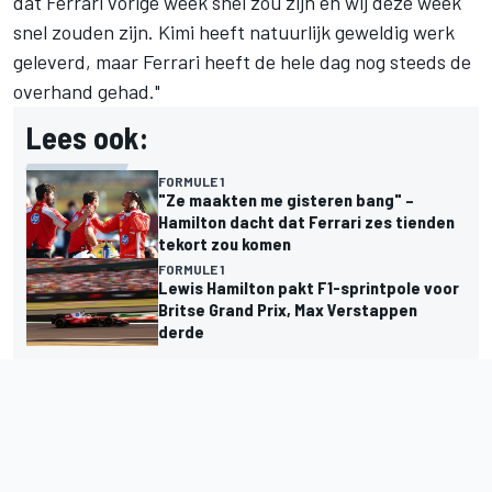
dat Ferrari vorige week snel zou zijn en wij deze week
snel zouden zijn. Kimi heeft natuurlijk geweldig werk
geleverd, maar Ferrari heeft de hele dag nog steeds de
overhand gehad."
Lees ook:
FORMULE 1
"Ze maakten me gisteren bang" –
Hamilton dacht dat Ferrari zes tienden
tekort zou komen
FORMULE 1
Lewis Hamilton pakt F1-sprintpole voor
Britse Grand Prix, Max Verstappen
derde