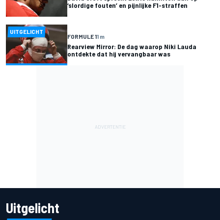
‘slordige fouten’ en pijnlijke F1-straffen
UITGELICHT
FORMULE 1
1 m
Rearview Mirror: De dag waarop Niki Lauda
ontdekte dat hij vervangbaar was
Uitgelicht