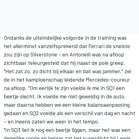
Ondanks de uiteindelijke volgorde in de training was
het
allerminst vanzelfsprekend
dat
Ferrari
de snelste
zou zijn op Silverstone – en Antonelli was na afloop
zichtbaar teleurgesteld dat hij naast de pole greep.
"Het zat zo, zo dicht bij elkaar en dat was jammer," zei
de in het kampioenschap leidende
Mercedes
-coureur
na afloop. "Om eerlijk te zijn voelde ik me in SQ1 een
beetje slecht. Ik voelde me niet geweldig in de auto,
maar daarna hebben we een kleine balansaanpassing
gedaan en SQ2 voelde als een verschil van dag en nacht
– en ineens zaten we weer in het tempo.
"In SQ3 liet ik nog een beetje liggen, maar het was een
degelijke ronde en helaas zat het superdicht bij Lewis,