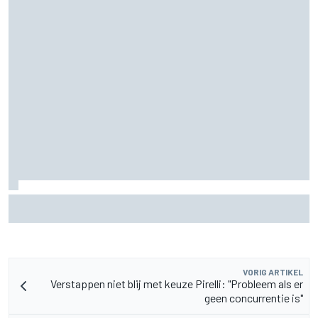
Marcus Ericsson blijft ook in IndyCar-seizoen 2027 bij
Andretti
VORIG ARTIKEL
Verstappen niet blij met keuze Pirelli: "Probleem als er
geen concurrentie is"