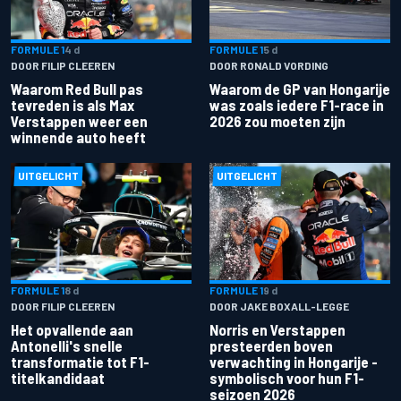
FORMULE 1
4 d
FORMULE 1
5 d
DOOR FILIP CLEEREN
DOOR RONALD VORDING
Waarom Red Bull pas
Waarom de GP van Hongarije
tevreden is als Max
was zoals iedere F1-race in
Verstappen weer een
2026 zou moeten zijn
winnende auto heeft
UITGELICHT
UITGELICHT
FORMULE 1
8 d
FORMULE 1
9 d
DOOR FILIP CLEEREN
DOOR JAKE BOXALL-LEGGE
Het opvallende aan
Norris en Verstappen
Antonelli's snelle
presteerden boven
transformatie tot F1-
verwachting in Hongarije -
titelkandidaat
symbolisch voor hun F1-
seizoen 2026