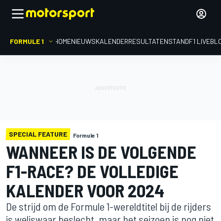
FORMULE 1
HOME
NIEUWS
KALENDER
RESULTATEN
STAND
F1 LIVEBL
SPECIAL FEATURE
Formule 1
WANNEER IS DE VOLGENDE
F1-RACE? DE VOLLEDIGE
KALENDER VOOR 2024
De strijd om de Formule 1-wereldtitel bij de rijders
is weliswaar beslecht, maar het seizoen is nog niet