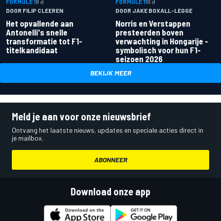
FORMULE 1
8 d
FORMULE 1
10 d
DOOR FILIP CLEEREN
DOOR JAKE BOXALL-LEGGE
Het opvallende aan
Norris en Verstappen
Antonelli's snelle
presteerden boven
transformatie tot F1-
verwachting in Hongarije -
titelkandidaat
symbolisch voor hun F1-
seizoen 2026
BEKIJK MEER
Meld je aan voor onze nieuwsbrief
Ontvang het laatste nieuws, updates en speciale acties direct in
je mailbox.
ABONNEER
Download onze app