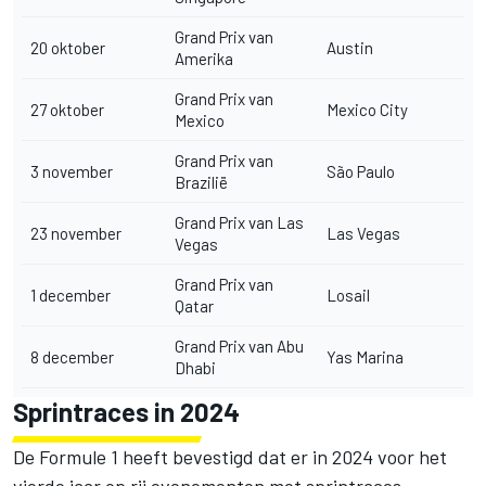
Grand Prix van
20 oktober
Austin
Amerika
Grand Prix van
27 oktober
Mexico City
Mexico
Grand Prix van
3 november
São Paulo
Brazilië
Grand Prix van Las
23 november
Las Vegas
Vegas
Grand Prix van
1 december
Losail
Qatar
Grand Prix van Abu
8 december
Yas Marina
Dhabi
Sprintraces in 2024
De Formule 1 heeft bevestigd dat er in 2024 voor het
vierde jaar op rij evenementen met
sprintraces