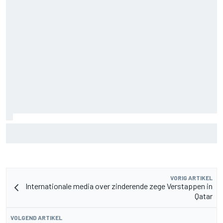
Pedro Acosta houdt hoop op eerste MotoGP-zege met KTM
VORIG ARTIKEL
Internationale media over zinderende zege Verstappen in
Qatar
VOLGEND ARTIKEL