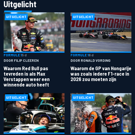
Uitgelicht
UITGELICHT
UITGELICHT
FORMULE 1
5 d
FORMULE 1
6 d
DOOR FILIP CLEEREN
DOOR RONALD VORDING
Waarom Red Bull pas
Waarom de GP van Hongarije
tevreden is als Max
was zoals iedere F1-race in
Verstappen weer een
2026 zou moeten zijn
winnende auto heeft
UITGELICHT
UITGELICHT