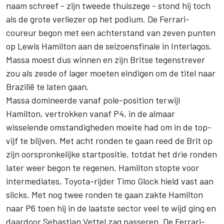
naam schreef - zijn tweede thuiszege - stond hij toch
als de grote verliezer op het podium. De Ferrari-
coureur begon met een achterstand van zeven punten
op Lewis Hamilton aan de seizoensfinale in Interlagos.
Massa moest dus winnen en zijn Britse tegenstrever
zou als zesde of lager moeten eindigen om de titel naar
Brazilië te laten gaan.
Massa domineerde vanaf pole-position terwijl
Hamilton, vertrokken vanaf P4, in de almaar
wisselende omstandigheden moeite had om in de top-
vijf te blijven. Met acht ronden te gaan reed de Brit op
zijn oorspronkelijke startpositie, totdat het drie ronden
later weer begon te regenen. Hamilton stopte voor
intermediates, Toyota-rijder
Timo Glock
hield vast aan
slicks. Met nog twee ronden te gaan zakte Hamilton
naar P6 toen hij in de laatste sector veel te wijd ging en
daardoor
Sebastian Vettel
zag passeren. De Ferrari-