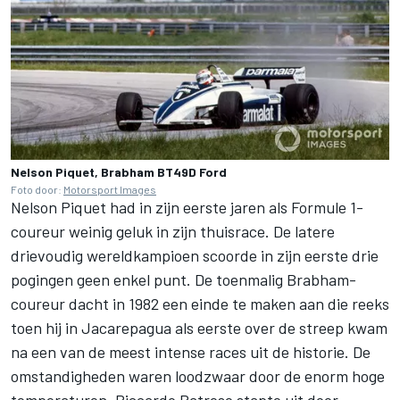
Nelson Piquet, Brabham BT49D Ford
Foto door:
Motorsport Images
Nelson Piquet had in zijn eerste jaren als Formule 1-
coureur weinig geluk in zijn thuisrace. De latere
drievoudig wereldkampioen scoorde in zijn eerste drie
pogingen geen enkel punt. De toenmalig Brabham-
coureur dacht in 1982 een einde te maken aan die reeks
toen hij in Jacarepagua als eerste over de streep kwam
na een van de meest intense races uit de historie. De
omstandigheden waren loodzwaar door de enorm hoge
temperaturen. Riccardo Patrese stapte uit door