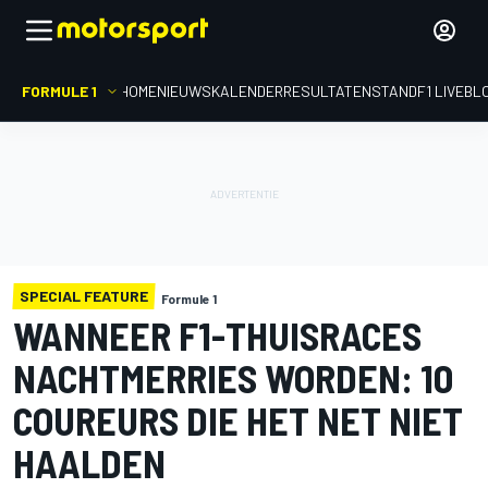
FORMULE 1
HOME
NIEUWS
KALENDER
RESULTATEN
STAND
F1 LIVEBL
SPECIAL FEATURE
Formule 1
WANNEER F1-THUISRACES
NACHTMERRIES WORDEN: 10
COUREURS DIE HET NET NIET
HAALDEN