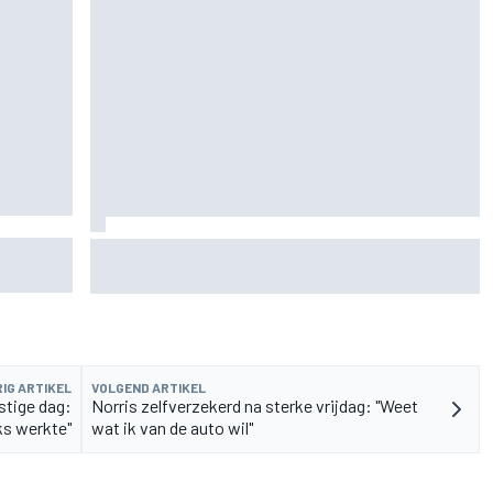
n
De nieuwigheid van Cadillac is eraf, maar dat is
juist een compliment
IG ARTIKEL
VOLGEND ARTIKEL
stige dag:
Norris zelfverzekerd na sterke vrijdag: "Weet
ks werkte"
wat ik van de auto wil"