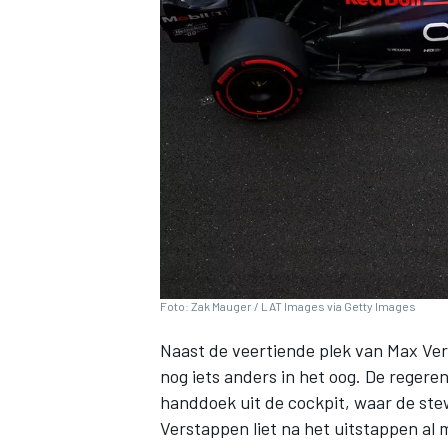
INDYCAR
Foto: Zak Mauger / LAT Images via Getty Images
Naast de veertiende plek van
Max Ve
nog iets anders in het oog. De reger
WEC
DTM
handdoek uit de cockpit, waar de stew
Verstappen liet na het uitstappen al 