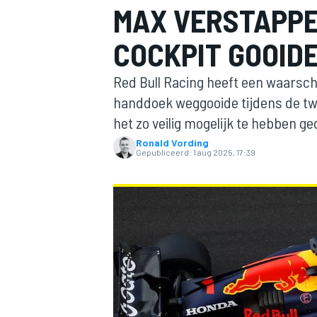
MAX VERSTAPPE
COCKPIT GOOID
Red Bull Racing heeft een waars
handdoek weggooide tijdens de twe
het zo veilig mogelijk te hebben g
Ronald Vording
MOTOGP
Gepubliceerd:
1 aug 2025, 17:39