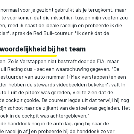
normaal voor je gezicht gebruikt als je terugkomt, maar
m te voorkomen dat die misschien tussen mijn voeten zou
, reed ik naast de ideale racelijn en probeerde ik die
oien", sprak de Red Bull-coureur. "Ik denk dat de
oordelijkheid bij het team
pen. Zo is Verstappen niet bestraft door de FIA, maar
ull Racing
dus - sec een waarschuwing gegeven. "De
bestuurder van auto nummer 1 (Max Verstappen) en een
der hebben de stewards videobeelden bekeken", valt in
o 1 uit de pitbox was gereden, viel te zien dat de
 cockpit gooide. De coureur legde uit dat terwijl hij nog
ijn schoot naar de zijkant van de stoel was gegleden. Het
oek in de cockpit was achtergebleven."
 de handdoek nog in de auto lag, ging hij naar de
e racelijn af] en probeerde hij de handdoek zo ver