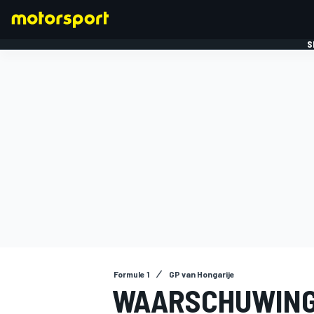
S
FORMULE 1
Formule 1
GP van Hongarije
WAARSCHUWING 