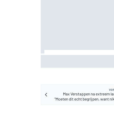
MEER RACEKLASSEN
Albon: Baku-upgrade lost problemen va
Williams in F1 2026 niet op
VOR
Max Verstappen na extreem la
"Moeten dit echt begrijpen, want ni