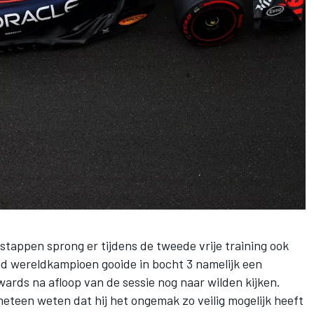
rstappen
sprong er tijdens de tweede vrije training ook
end wereldkampioen gooide in bocht 3 namelijk een
ards na afloop van de sessie nog naar wilden kijken.
meteen weten dat hij het ongemak zo veilig mogelijk heeft