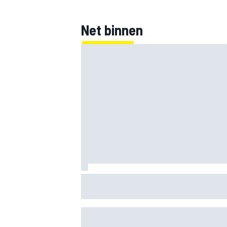
Net binnen
Mercedes houdt timing van upgrades vo
F1-seizoen 2026 nauwlettend in de gat