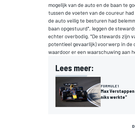
mogelijk van de auto en de baan te g
tussen de voeten van de coureur ha
de auto veilig te besturen had belemm
baan opgestuurd", leggen de stewards
echter overbodig. "De stewards zijn v
potentieel gevaarlijk) voorwerp in de c
waardoor er een waarschuwing aan h
Lees meer:
FORMULE 1
Max Verstappen 
niks werkte"
D