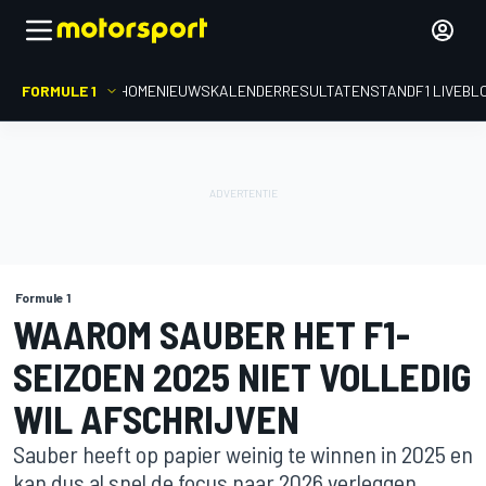
FORMULE 1
HOME
NIEUWS
KALENDER
RESULTATEN
STAND
F1 LIVEBL
Formule 1
WAAROM SAUBER HET F1-
SEIZOEN 2025 NIET VOLLEDIG
WIL AFSCHRIJVEN
Sauber heeft op papier weinig te winnen in 2025 en
kan dus al snel de focus naar 2026 verleggen,