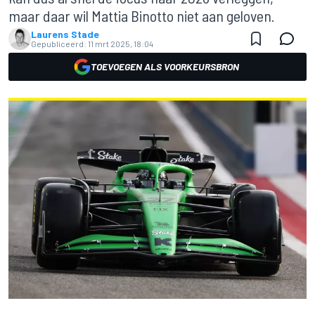
maar daar wil Mattia Binotto niet aan geloven.
Laurens Stade
Gepubliceerd:
11 mrt 2025, 18:04
TOEVOEGEN ALS VOORKEURSBRON