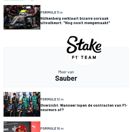
FORMULE 1
1 m
Hülkenberg verklaart bizarre oorzaak
uitvalbeurt: "Nog nooit meegemaakt"
Meer van
Sauber
FORMULE 1
2 m
Overzicht: Wanneer lopen de contracten van F1-
coureurs af?
FORMULE 1
6 m