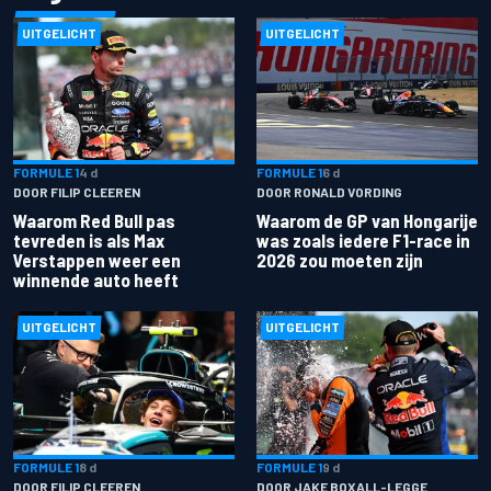
UITGELICHT
UITGELICHT
FORMULE 1
4 d
FORMULE 1
6 d
DOOR FILIP CLEEREN
DOOR RONALD VORDING
Waarom Red Bull pas
Waarom de GP van Hongarije
tevreden is als Max
was zoals iedere F1-race in
Verstappen weer een
2026 zou moeten zijn
winnende auto heeft
UITGELICHT
UITGELICHT
FORMULE 1
8 d
FORMULE 1
9 d
DOOR FILIP CLEEREN
DOOR JAKE BOXALL-LEGGE