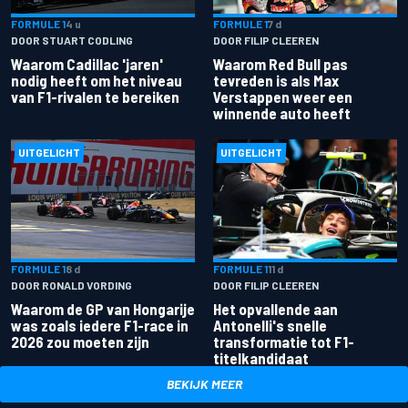
FORMULE 1
4 u
FORMULE 1
7 d
DOOR STUART CODLING
DOOR FILIP CLEEREN
Waarom Cadillac 'jaren'
Waarom Red Bull pas
nodig heeft om het niveau
tevreden is als Max
van F1-rivalen te bereiken
Verstappen weer een
winnende auto heeft
UITGELICHT
UITGELICHT
FORMULE 1
8 d
FORMULE 1
11 d
DOOR RONALD VORDING
DOOR FILIP CLEEREN
Waarom de GP van Hongarije
Het opvallende aan
was zoals iedere F1-race in
Antonelli's snelle
2026 zou moeten zijn
transformatie tot F1-
titelkandidaat
BEKIJK MEER