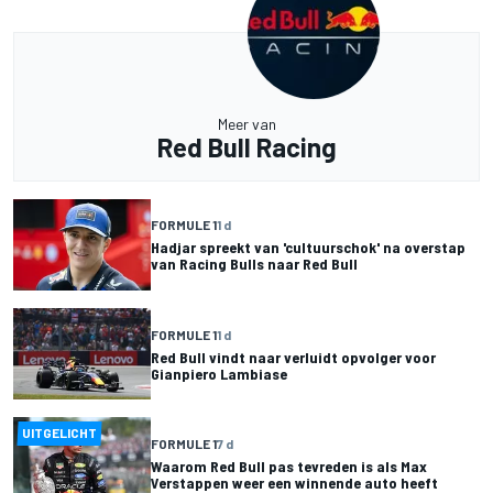
Meer van
Red Bull Racing
FORMULE 1
1 d
Hadjar spreekt van 'cultuurschok' na overstap
van Racing Bulls naar Red Bull
FORMULE 1
1 d
Red Bull vindt naar verluidt opvolger voor
Gianpiero Lambiase
UITGELICHT
FORMULE 1
7 d
Waarom Red Bull pas tevreden is als Max
Verstappen weer een winnende auto heeft