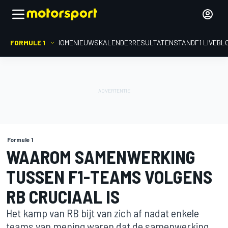
FORMULE 1
HOME
NIEUWS
KALENDER
RESULTATEN
STAND
F1 LIVEBL
Formule 1
WAAROM SAMENWERKING
TUSSEN F1-TEAMS VOLGENS
RB CRUCIAAL IS
Het kamp van RB bijt van zich af nadat enkele
teams van mening waren dat de samenwerking