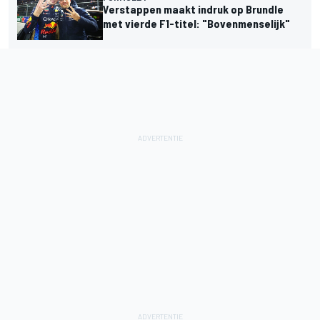
Verstappen maakt indruk op Brundle
met vierde F1-titel: "Bovenmenselijk"