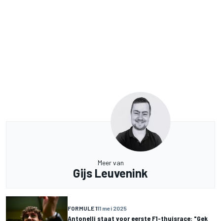
Meer van
Gijs Leuvenink
FORMULE 1
11 mei 2025
Antonelli staat voor eerste F1-thuisrace: "Gek