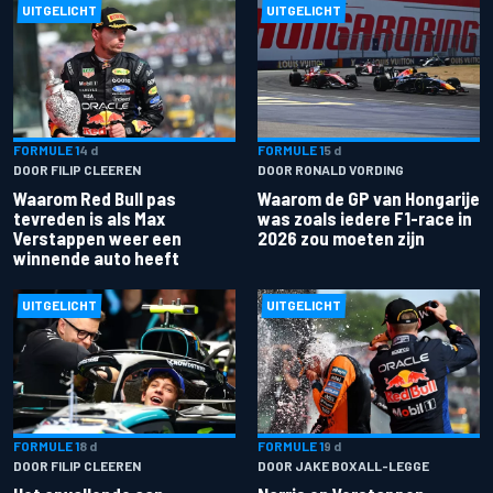
UITGELICHT
UITGELICHT
FORMULE 1
4 d
FORMULE 1
5 d
DOOR FILIP CLEEREN
DOOR RONALD VORDING
Waarom Red Bull pas
Waarom de GP van Hongarije
tevreden is als Max
was zoals iedere F1-race in
Verstappen weer een
2026 zou moeten zijn
winnende auto heeft
UITGELICHT
UITGELICHT
FORMULE 1
8 d
FORMULE 1
9 d
DOOR FILIP CLEEREN
DOOR JAKE BOXALL-LEGGE