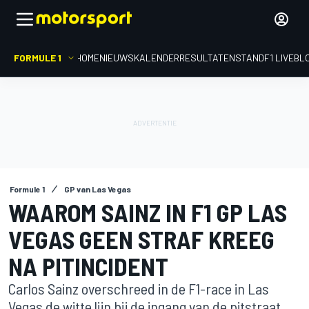
FORMULE 1
HOME
NIEUWS
KALENDER
RESULTATEN
STAND
F1 LIVEBL
Formule 1
GP van Las Vegas
WAAROM SAINZ IN F1 GP LAS
VEGAS GEEN STRAF KREEG
NA PITINCIDENT
Carlos Sainz overschreed in de F1-race in Las
Vegas de witte lijn bij de ingang van de pitstraat,