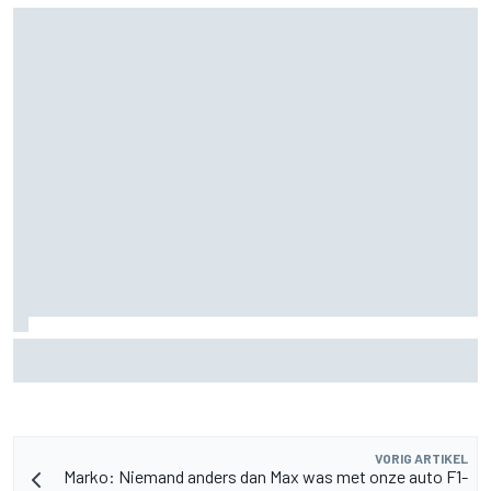
Aston Martin onthult nieuwe limited-edition Glenfiddich-
whisky
VORIG ARTIKEL
Marko: Niemand anders dan Max was met onze auto F1-