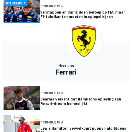
UITGELICHT
FORMULE 1
2 m
Verstappen en Sainz doen beroep op FIA, maar
F1-fabrikanten moeten in spiegel kijken
Meer van
Ferrari
FORMULE 1
3 d
Bearman erkent dat Hamiltons opleving zijn
Ferrari-droom bemoeilijkt
FORMULE 1
5 d
Lewis Hamilton verwelkomt puppy Halo tijdens