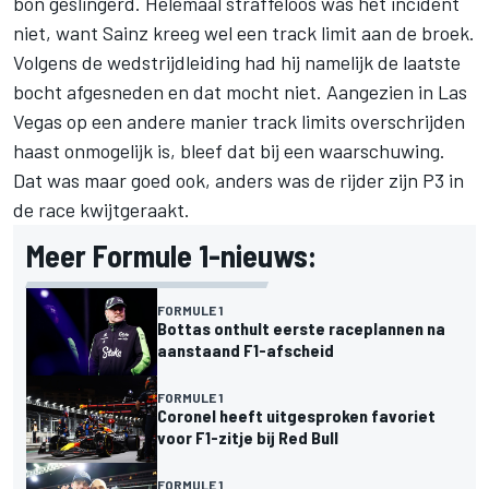
bon geslingerd. Helemaal straffeloos was het incident
niet, want Sainz kreeg wel een track limit aan de broek.
Volgens de wedstrijdleiding had hij namelijk de laatste
bocht afgesneden en dat mocht niet. Aangezien in Las
Vegas op een andere manier track limits overschrijden
haast onmogelijk is, bleef dat bij een waarschuwing.
Dat was maar goed ook, anders was de rijder zijn P3 in
de race kwijtgeraakt.
Meer Formule 1-nieuws:
FORMULE 1
Bottas onthult eerste raceplannen na
aanstaand F1-afscheid
FORMULE 1
Coronel heeft uitgesproken favoriet
voor F1-zitje bij Red Bull
FORMULE 1