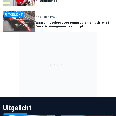
F1-zomerstop
UITGELICHT
FORMULE 1
24 d
Waarom Leclerc door remproblemen achter zijn
Ferrari-teamgenoot aanloopt
Uitgelicht