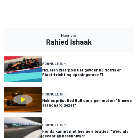
Meer van
Rahied Ishaak
FORMULE 1
5 m
McLaren ziet 'positief gevoel' bij Norris en
Piastri richting openingsrace F1
FORMULE 1
5 m
Mekies prijst Red Bull om eigen motor: "Nieuwe
standaard gezet"
FORMULE 1
5 m
Honda kampt met hevige vibraties: "Werd als
gevaarlijk beschouwd"