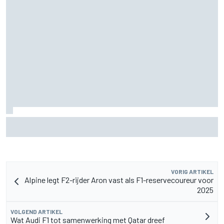
Waarom de McLaren MP4/8B een keerpunt had kunnen zijn
voor de F1
VORIG ARTIKEL
Alpine legt F2-rijder Aron vast als F1-reservecoureur voor
2025
VOLGEND ARTIKEL
Wat Audi F1 tot samenwerking met Qatar dreef