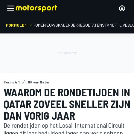
FORMULE 1
HOME
NIEUWS
KALENDER
RESULTATEN
STAND
F1 LIVEBL
Formule 1
GP van Qatar
WAAROM DE RONDETIJDEN IN
QATAR ZOVEEL SNELLER ZIJN
DAN VORIG JAAR
De rondetijden op het Losail International Circuit
liggen dit jaar beduidend lager dan vorig seizoen.