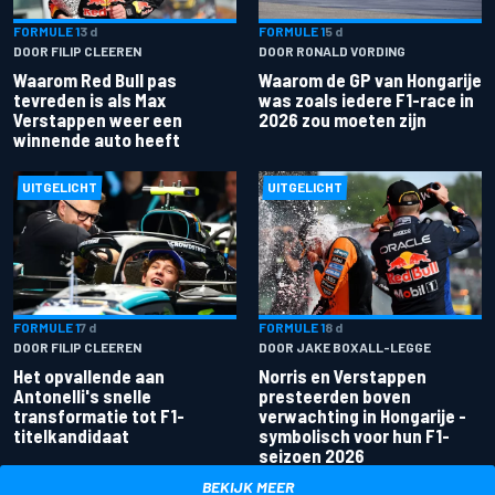
FORMULE 1
3 d
FORMULE 1
5 d
DOOR FILIP CLEEREN
DOOR RONALD VORDING
Waarom Red Bull pas
Waarom de GP van Hongarije
tevreden is als Max
was zoals iedere F1-race in
Verstappen weer een
2026 zou moeten zijn
winnende auto heeft
UITGELICHT
UITGELICHT
FORMULE 1
7 d
FORMULE 1
8 d
DOOR FILIP CLEEREN
DOOR JAKE BOXALL-LEGGE
Het opvallende aan
Norris en Verstappen
Antonelli's snelle
presteerden boven
transformatie tot F1-
verwachting in Hongarije -
titelkandidaat
symbolisch voor hun F1-
seizoen 2026
BEKIJK MEER