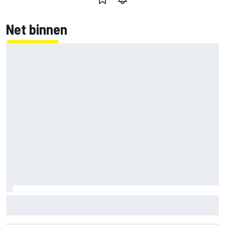
Net binnen
Marco Bezzecchi tempert verwachtingen voor Britse GP:
‘Ik ben nog niet 100%’