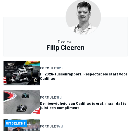
Meer van
Filip Cleeren
FORMULE 1
12 u
F1 2026-tussenrapport: Respectabele start voor
Cadillac
FORMULE 1
1 d
De nieuwigheid van Cadillac is eraf, maar dat is
juist een compliment
UITGELICHT
FORMULE 1
4 d