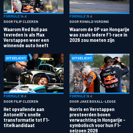
FORMULE 1
4 d
FORMULE 1
5 d
DOOR FILIP CLEEREN
DOOR RONALD VORDING
Waarom Red Bull pas
Waarom de GP van Hongarije
tevreden is als Max
was zoals iedere F1-race in
Verstappen weer een
2026 zou moeten zijn
winnende auto heeft
UITGELICHT
UITGELICHT
FORMULE 1
8 d
FORMULE 1
9 d
DOOR FILIP CLEEREN
DOOR JAKE BOXALL-LEGGE
Het opvallende aan
Norris en Verstappen
Antonelli's snelle
presteerden boven
transformatie tot F1-
verwachting in Hongarije -
titelkandidaat
symbolisch voor hun F1-
seizoen 2026