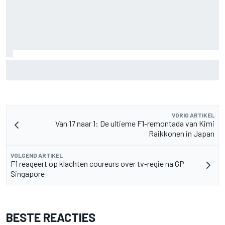
Aston Martin onthult nieuwe limited-edition Glenfiddich-
whisky
VORIG ARTIKEL
Van 17 naar 1: De ultieme F1-remontada van Kimi
Raikkonen in Japan
VOLGEND ARTIKEL
F1 reageert op klachten coureurs over tv-regie na GP
Singapore
BESTE REACTIES