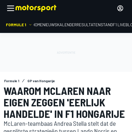
FORMULE 1
HOME
NIEUWS
KALENDER
RESULTATEN
STAND
F1 LIVEBL
Formule 1
GP van Hongarije
WAAROM MCLAREN NAAR
EIGEN ZEGGEN 'EERLIJK
HANDELDE' IN F1 HONGARIJE
McLaren-teambaas Andrea Stella stelt dat de
gesplitste strategieën tussen Lando Norris en