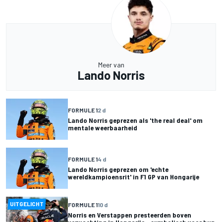
Meer van
Lando Norris
FORMULE 1
2 d
Lando Norris geprezen als 'the real deal' om
mentale weerbaarheid
FORMULE 1
4 d
Lando Norris geprezen om 'echte
wereldkampioensrit' in F1 GP van Hongarije
UITGELICHT
FORMULE 1
10 d
Norris en Verstappen presteerden boven