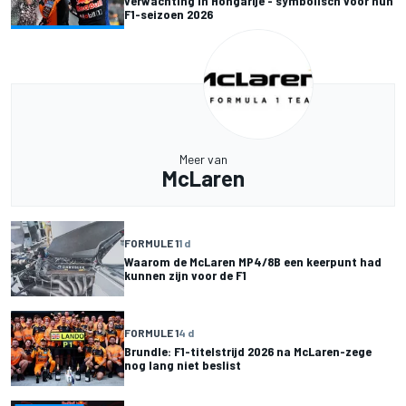
verwachting in Hongarije - symbolisch voor hun
F1-seizoen 2026
Meer van
McLaren
FORMULE 1
1 d
Waarom de McLaren MP4/8B een keerpunt had
kunnen zijn voor de F1
FORMULE 1
4 d
Brundle: F1-titelstrijd 2026 na McLaren-zege
nog lang niet beslist