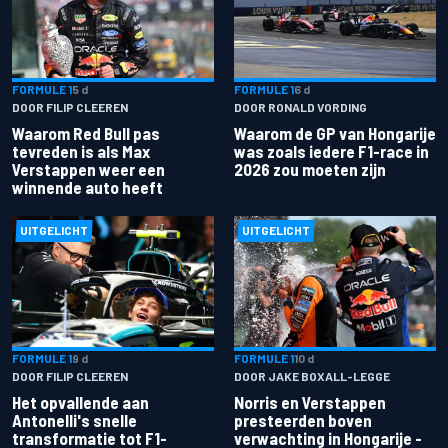
FORMULE 1
5 d
FORMULE 1
6 d
DOOR FILIP CLEEREN
DOOR RONALD VORDING
Waarom Red Bull pas
Waarom de GP van Hongarije
tevreden is als Max
was zoals iedere F1-race in
Verstappen weer een
2026 zou moeten zijn
winnende auto heeft
UITGELICHT
UITGELICHT
FORMULE 1
9 d
FORMULE 1
10 d
DOOR FILIP CLEEREN
DOOR JAKE BOXALL-LEGGE
Het opvallende aan
Norris en Verstappen
Antonelli's snelle
presteerden boven
transformatie tot F1-
verwachting in Hongarije -