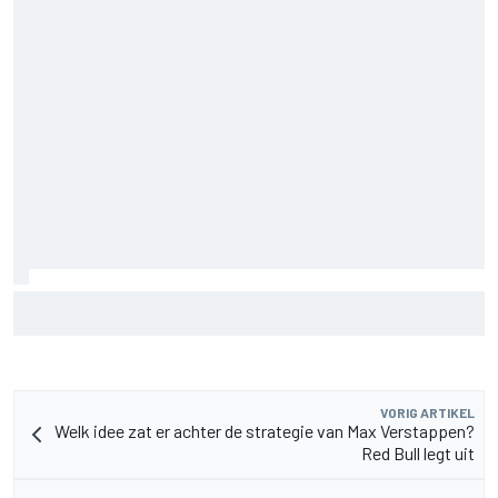
MotoGP Grand Prix van Groot-Brittannië 2026: tijden,
uitzending en meer
VORIG ARTIKEL
Welk idee zat er achter de strategie van Max Verstappen?
Red Bull legt uit