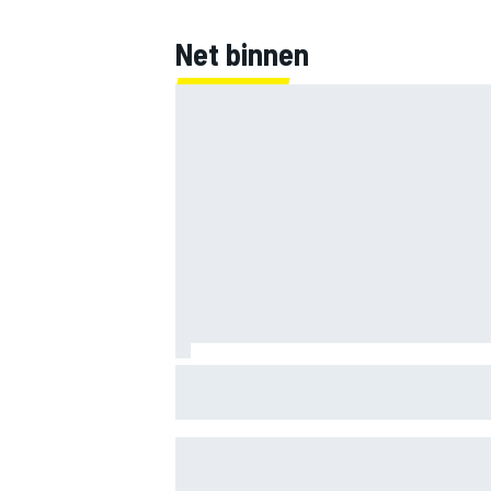
Net binnen
F1 2026-tussenrapport: Respectabele s
Cadillac