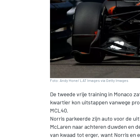
INDYCAR
Foto: Andy Hone/ LAT Images via Getty Images
De tweede vrije training in Monaco zat
kwartier kon uitstappen vanwege pr
MCL40.
Norris parkeerde zijn auto voor de u
WEC
DTM
McLaren naar achteren duwden en de 
van kwaad tot erger, want Norris en