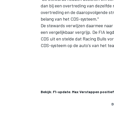
dan bij een overtreding van dezelfde 
overtreding en de daaropvolgende str
belang van het CDS-systeem."
De stewards verwijzen daarmee naar
een vergelijkbaar vergrijp
. De FIA leg
CDS uit en stelde dat
Racing Bulls
vor
MEER RACEKLASSEN
CDS-systeem op de auto's van het te
Bekijk: F1-update: Max Verstappen positief
D