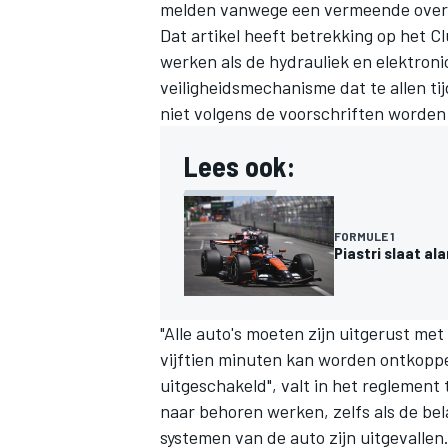
melden vanwege een vermeende overtr
Dat artikel heeft betrekking op het 
werken als de hydrauliek en elektronic
veiligheidsmechanisme dat te allen ti
niet volgens de voorschriften worden
Lees ook:
FORMULE 1
Piastri slaat a
"Alle auto's moeten zijn uitgerust m
vijftien minuten kan worden ontkoppel
uitgeschakeld", valt in het reglement
naar behoren werken, zelfs als de bel
systemen van de auto zijn uitgevallen.