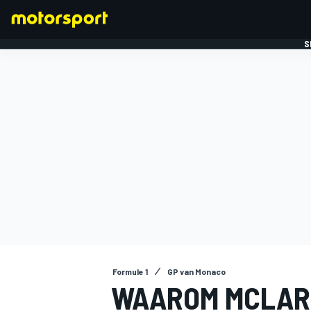
S
FORMULE 1
Formule 1
GP van Monaco
WAAROM MCLARE