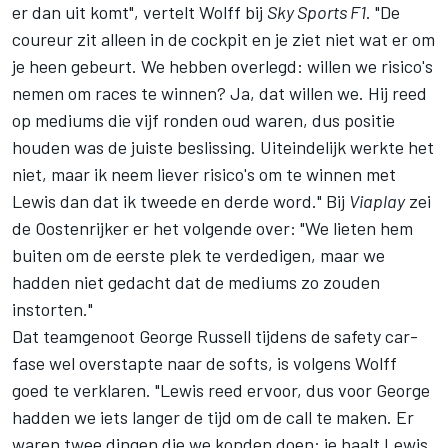
er dan uit komt", vertelt Wolff bij
Sky Sports F1
. "De
coureur zit alleen in de cockpit en je ziet niet wat er om
je heen gebeurt. We hebben overlegd: willen we risico's
nemen om races te winnen? Ja, dat willen we. Hij reed
op mediums die vijf ronden oud waren, dus positie
houden was de juiste beslissing. Uiteindelijk werkte het
niet, maar ik neem liever risico's om te winnen met
Lewis dan dat ik tweede en derde word." Bij
Viaplay
zei
de Oostenrijker er het volgende over: "We lieten hem
buiten om de eerste plek te verdedigen, maar we
hadden niet gedacht dat de mediums zo zouden
instorten."
Dat teamgenoot George Russell tijdens de safety car-
fase wel overstapte naar de softs, is volgens Wolff
goed te verklaren. "Lewis reed ervoor, dus voor George
hadden we iets langer de tijd om de call te maken. Er
waren twee dingen die we konden doen: je haalt Lewis