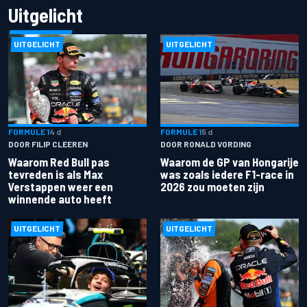
Uitgelicht
UITGELICHT
UITGELICHT
FORMULE 1
4 d
FORMULE 1
5 d
DOOR FILIP CLEEREN
DOOR RONALD VORDING
Waarom Red Bull pas
Waarom de GP van Hongarije
tevreden is als Max
was zoals iedere F1-race in
Verstappen weer een
2026 zou moeten zijn
winnende auto heeft
UITGELICHT
UITGELICHT