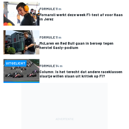
FORMULE 1
1 m
Fornaroli werkt deze week F1-test af voor Haas
in Jerez
FORMULE 1
1 m
McLaren en Red Bull gaan in beroep tegen
herstel Gasly-podium
UITGELICHT
FORMULE 1
4 m
Column: Is het terecht dat andere raceklassen
slaatje willen slaan uit kritiek op F1?