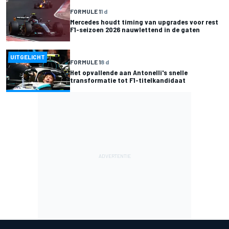
FORMULE 1
1 d
Mercedes houdt timing van upgrades voor rest
F1-seizoen 2026 nauwlettend in de gaten
UITGELICHT
FORMULE 1
8 d
Het opvallende aan Antonelli's snelle
transformatie tot F1-titelkandidaat