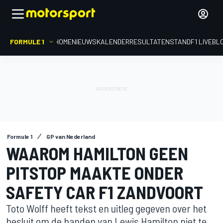
FORMULE 1
HOME
NIEUWS
KALENDER
RESULTATEN
STAND
F1 LIVEBL
Formule 1
GP van Nederland
WAAROM HAMILTON GEEN
PITSTOP MAAKTE ONDER
SAFETY CAR F1 ZANDVOORT
Toto Wolff heeft tekst en uitleg gegeven over het
besluit om de banden van Lewis Hamilton niet te