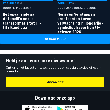
FORMULE 1
8 d
FORMULE 1
9 d
DOOR FILIP CLEEREN
DOOR JAKE BOXALL-LEGGE
Het opvallende aan
Norris en Verstappen
Antonelli's snelle
presteerden boven
transformatie tot F1-
verwachting in Hongarije -
titelkandidaat
symbolisch voor hun F1-
seizoen 2026
BEKIJK MEER
Meld je aan voor onze nieuwsbrief
Ontvang het laatste nieuws, updates en speciale acties direct in
je mailbox.
ABONNEER
Download onze app