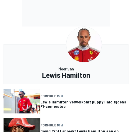
Meer van
Lewis Hamilton
FORMULE 1
5 d
Lewis Hamilton verwelkomt puppy Halo tijdens
F1-zomerstop
FORMULE 1
6 d
David Croft spreekt Lewis Hamilton aan op