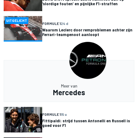
‘slordige fouten’ en pijnlijke F1-straffen
UITGELICHT
FORMULE 1
24 d
Waarom Leclerc door remproblemen achter zijn
Ferrari-teamgenoot aanloopt
Meer van
Mercedes
FORMULE 1
15 u
Fittipaldi: strijd tussen Antonelli en Russell is
goed voor F1