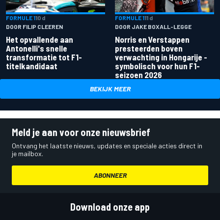
FORMULE 1
10 d
FORMULE 1
11 d
DOOR FILIP CLEEREN
DOOR JAKE BOXALL-LEGGE
Het opvallende aan
Norris en Verstappen
Antonelli's snelle
presteerden boven
transformatie tot F1-
verwachting in Hongarije -
titelkandidaat
symbolisch voor hun F1-
seizoen 2026
BEKIJK MEER
Meld je aan voor onze nieuwsbrief
Ontvang het laatste nieuws, updates en speciale acties direct in
je mailbox.
ABONNEER
Download onze app