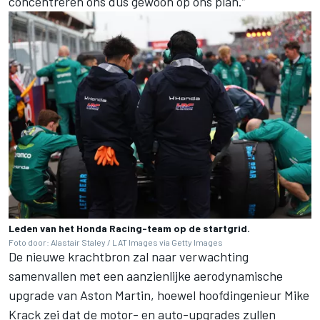
concentreren ons dus gewoon op ons plan.”
Leden van het Honda Racing-team op de startgrid.
Foto door: Alastair Staley / LAT Images via Getty Images
De nieuwe krachtbron zal naar verwachting
samenvallen met een aanzienlijke aerodynamische
upgrade van Aston Martin, hoewel hoofdingenieur Mike
Krack zei dat de motor- en auto-upgrades zullen