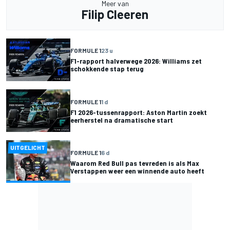
Meer van
Filip Cleeren
FORMULE 1
23 u
F1-rapport halverwege 2026: Williams zet
schokkende stap terug
FORMULE 1
1 d
F1 2026-tussenrapport: Aston Martin zoekt
eerherstel na dramatische start
UITGELICHT
FORMULE 1
6 d
Waarom Red Bull pas tevreden is als Max
Verstappen weer een winnende auto heeft