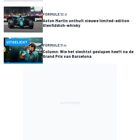
FORMULE 1
2 d
Aston Martin onthult nieuwe limited-edition
Glenfiddich-whisky
UITGELICHT
FORMULE 1
1 m
Column: Wie het slechtst geslapen heeft na de
Grand Prix van Barcelona