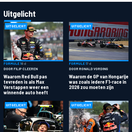
Uitgelicht
UITGELICHT
UITGELICHT
FORMULE 1
6 d
FORMULE 1
7 d
DOOR FILIP CLEEREN
DOOR RONALD VORDING
Waarom Red Bull pas
Waarom de GP van Hongarije
tevreden is als Max
was zoals iedere F1-race in
Verstappen weer een
2026 zou moeten zijn
winnende auto heeft
UITGELICHT
UITGELICHT