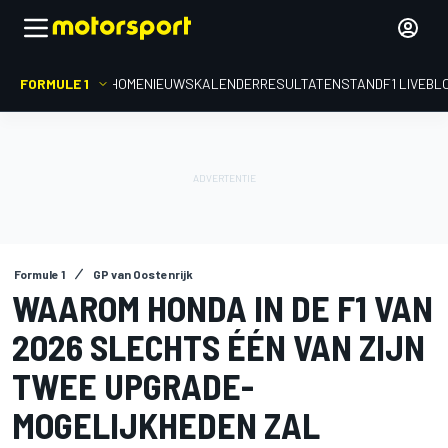
FORMULE 1
HOME
NIEUWS
KALENDER
RESULTATEN
STAND
F1 LIVEBL
Formule 1
GP van Oostenrijk
WAAROM HONDA IN DE F1 VAN
2026 SLECHTS ÉÉN VAN ZIJN
TWEE UPGRADE-
MOGELIJKHEDEN ZAL