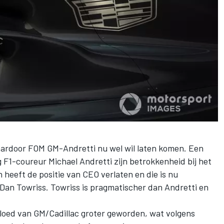
aardoor FOM GM-Andretti nu wel wil laten komen. Een
 F1-coureur Michael Andretti zijn betrokkenheid bij het
 heeft de positie
van CEO verlaten
en die is nu
an Towriss. Towriss is pragmatischer dan Andretti en
nvloed van GM/Cadillac groter geworden, wat volgens