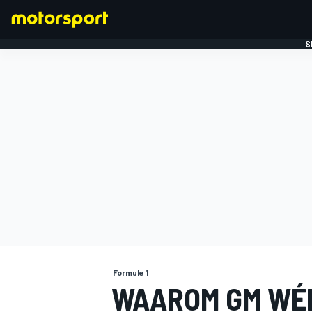
S
FORMULE 1
Formule 1
WAAROM GM WÉL