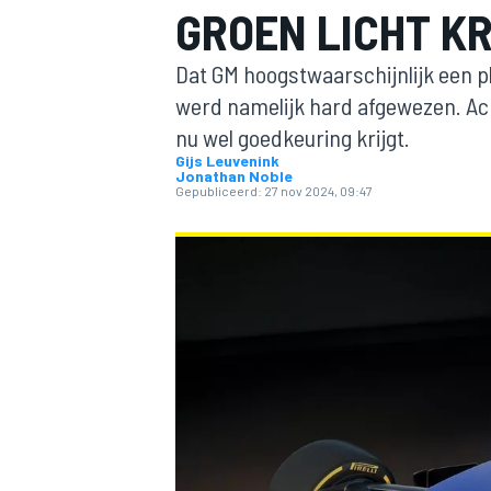
GROEN LICHT K
Dat GM hoogstwaarschijnlijk een ple
werd namelijk hard afgewezen. Ac
nu wel goedkeuring krijgt.
Gijs Leuvenink
Jonathan Noble
Gepubliceerd:
27 nov 2024, 09:47
MOTOGP