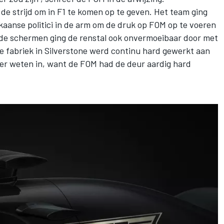
de strijd om in F1 te komen op te geven. Het team ging
aanse politici in de arm
om de druk op FOM op te voeren
r de schermen ging de renstal ook onvermoeibaar door met
e fabriek in Silverstone werd
continu hard gewerkt aan
ter weten in, want de FOM had de deur aardig hard