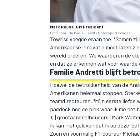
Mark Reuss, GM President
Foto door: Michael L. Levitt / Motorsport Images
Towriss voegde eraan toe: "Samen zi
Amerikaanse innovatie moet laten zie
wereld creëren. We waarderen de ste
en dat ze erkennen wat voor waarde 
Familie Andretti blijft bet
Hoewel de betrokkenheid van de Andre
Amerikanen helemaal stoppen. Sterk
teamdirecteuren
. "Mijn eerste liefde 
paddock nog de plek waar ik me het best
1, [grootaandeelhouders] Mark Walter
ik kan niet geloven dat ik op deze lee
Zoon en voormalig F1-coureur Michael 