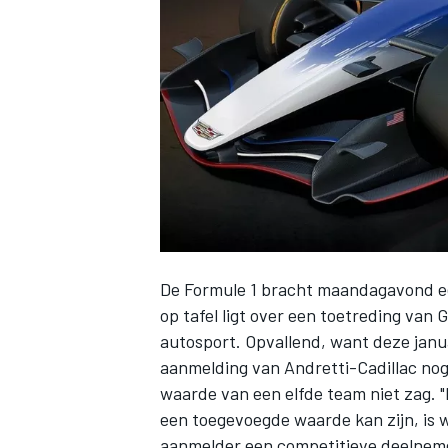
INDYCAR
De Formule 1 bracht maandagavond ee
op tafel ligt over
een toetreding van G
autosport
. Opvallend, want deze ja
aanmelding van Andretti-Cadillac nog
WEC
DTM
waarde van een elfde team niet zag. 
een toegevoegde waarde kan zijn, is w
aanmelder een competitieve deelnemer