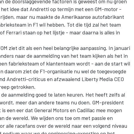
n de doorslaggevende factoren is geweest om nu groen
as het idee dat Andretti op termijn met een GM-motor -
an rijden, maar nu maakte de Amerikaanse autofabrikant
brieksteam in F1 wil hebben. Tot die tijd zal het team
 of
Ferrari
staan op het lijstje - maar daarna is alles in
OM ziet dit als een heel belangrijke aanpassing. In januari
anders naar de aanmelding van het team kijken als het in
en fabrieksteam of klantenteam wordt - aan de start wil
 en daarom ziet de F1-organisatie nu wel de toegevoegde
nd Andretti-criticus en afzwaaiend Liberty Media CEO
treep getrokken.
e aanmelding goed te laten keuren. Het heeft zelfs al
d wordt, meer dan andere teams nu doen. GM-president
is een eer dat General Motors en Cadillac mee mogen
an de wereld. We wijden ons toe om met passie en
oor alle racefans over de wereld naar een volgend niveau
wijd podium waar we de engineering-expertise en het