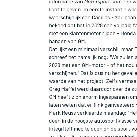
informatie van
Motorsport.com
een va
licht te geven. In eerste instantie w
waarschijnlijk een Cadillac - zou ga
bekend dat het in 2028 een volledig fa
met een klantenmotor rijden - Honda
handen van GM.
Dat lijkt een minimaal verschil, maar F
schreef het namelijk nog: "We zullen 
2028 met een GM-motor - of het nou e
verschijnen." Dat is dus nu het geval
waarde van het project. Zelfs vermaa
Greg Maffei werd daardoor over de s
GM heeft zich enorm ingespannen om d
laten weten dat er flink geïnvesteer
Mark Reuss verklaarde maandag: "Het 
doen in de hoogste autosportklasse v
integriteit mee te doen en de sport v
te tillen. Dit is voor ons een wereld