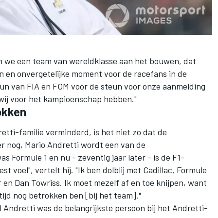
jn we een team van wereldklasse aan het bouwen, dat
n en onvergetelijke moment voor de racefans in de
un van FIA en FOM voor de steun voor onze aanmelding
wij voor het kampioenschap hebben."
rokken
tti-familie verminderd, is het niet zo dat de
er nog,
Mario Andretti wordt een van de
was Formule 1 en nu - zeventig jaar later - is de F1-
 voel", vertelt hij. "Ik ben dolblij met Cadillac, Formule
 en Dan Towriss. Ik moet mezelf af en toe knijpen, want
ftijd nog betrokken ben [bij het team]."
Andretti was de belangrijkste persoon bij het Andretti-