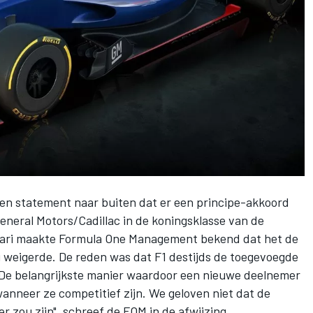
n statement naar buiten dat er een principe-akkoord
eneral Motors/Cadillac in de koningsklasse van de
nuari maakte Formula One Management bekend dat het de
 weigerde. De reden was dat F1 destijds de toegevoegde
"De belangrijkste manier waardoor een nieuwe deelnemer
anneer ze competitief zijn. We geloven niet dat de
 zou zijn", schreef de FOM in de afwijzing.