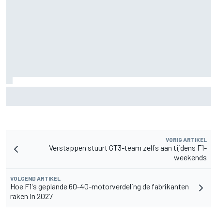
Jack Miller nadert beslissing over toekomst na MotoGP
amid Yamaha WSBK-geruchten
VORIG ARTIKEL
Verstappen stuurt GT3-team zelfs aan tijdens F1-
weekends
VOLGEND ARTIKEL
Hoe F1's geplande 60-40-motorverdeling de fabrikanten
raken in 2027