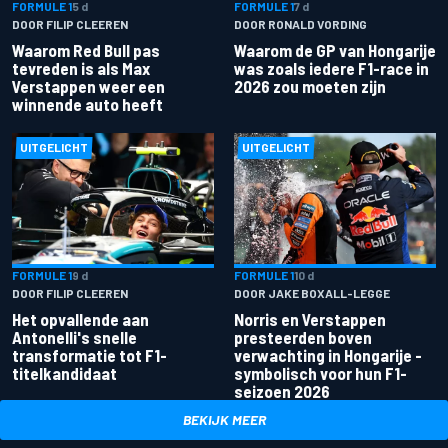
FORMULE 1
5 d
FORMULE 1
7 d
DOOR FILIP CLEEREN
DOOR RONALD VORDING
Waarom Red Bull pas
Waarom de GP van Hongarije
tevreden is als Max
was zoals iedere F1-race in
Verstappen weer een
2026 zou moeten zijn
winnende auto heeft
UITGELICHT
UITGELICHT
FORMULE 1
9 d
FORMULE 1
10 d
DOOR FILIP CLEEREN
DOOR JAKE BOXALL-LEGGE
Het opvallende aan
Norris en Verstappen
Antonelli's snelle
presteerden boven
transformatie tot F1-
verwachting in Hongarije -
titelkandidaat
symbolisch voor hun F1-
seizoen 2026
BEKIJK MEER