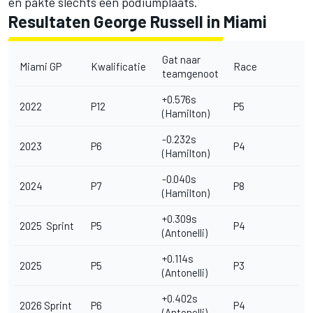
en pakte slechts één podiumplaats.
Resultaten George Russell in Miami
Gat naar
Miami GP
Kwalificatie
Race
teamgenoot
+0.576s
2022
P12
P5
(Hamilton)
-0.232s
2023
P6
P4
(Hamilton)
-0.040s
2024
P7
P8
(Hamilton)
+0.309s
2025 Sprint
P5
P4
(Antonelli)
+0.114s
2025
P5
P3
(Antonelli)
+0.402s
2026 Sprint
P6
P4
(Antonelli)