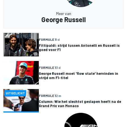
Meer van
George Russell
FORMULE 1
1 d
Fittipaldi: strijd tussen Antonelli en Russell is
goed voor F1
FORMULE 1
3 d
George Russell moet 'flow state' hervinden in
strijd om F1-titel
UITGELICHT
FORMULE 1
2 m
Column: Wie het slechtst geslapen heeft na de
Grand Prix van Monaco