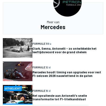
Meer van
Mercedes
FORMULE 1
18 u
Clark, Senna, Antonelli – zo ontwikkelde het
leeftijdsrecord voor de grand chelem
FORMULE 1
2 d
Mercedes houdt timing van upgrades voor rest
F1-seizoen 2026 nauwlettend in de gaten
UITGELICHT
FORMULE 1
9 d
Het opvallende aan Antonelli's snelle
transformatie tot F1-titelkandidaat