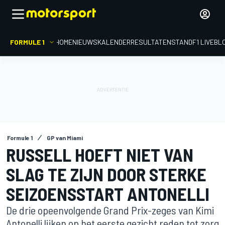
FORMULE 1
HOME
NIEUWS
KALENDER
RESULTATEN
STAND
F1 LIVEBL
Formule 1
GP van Miami
RUSSELL HOEFT NIET VAN
SLAG TE ZIJN DOOR STERKE
SEIZOENSSTART ANTONELLI
De drie opeenvolgende Grand Prix-zeges van Kimi
Antonelli lijken op het eerste gezicht reden tot zorg