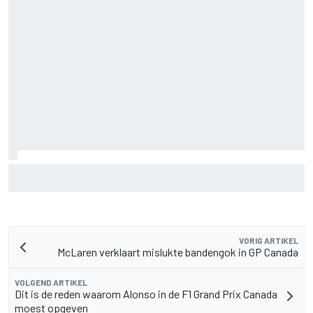
MotoGP Grand Prix van Groot-Brittannië 2026: tijden,
uitzending en meer
VORIG ARTIKEL
McLaren verklaart mislukte bandengok in GP Canada
VOLGEND ARTIKEL
Dit is de reden waarom Alonso in de F1 Grand Prix Canada
moest opgeven