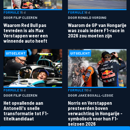
FORMULE 1
5 d
FORMULE 1
6 d
DOOR FILIP CLEEREN
DOOR RONALD VORDING
Waarom Red Bull pas
Waarom de GP van Hongarije
tevreden is als Max
was zoals iedere F1-race in
Verstappen weer een
2026 zou moeten zijn
winnende auto heeft
UITGELICHT
UITGELICHT
FORMULE 1
9 d
FORMULE 1
10 d
DOOR FILIP CLEEREN
DOOR JAKE BOXALL-LEGGE
Het opvallende aan
Norris en Verstappen
Antonelli's snelle
presteerden boven
transformatie tot F1-
verwachting in Hongarije -
titelkandidaat
symbolisch voor hun F1-
seizoen 2026