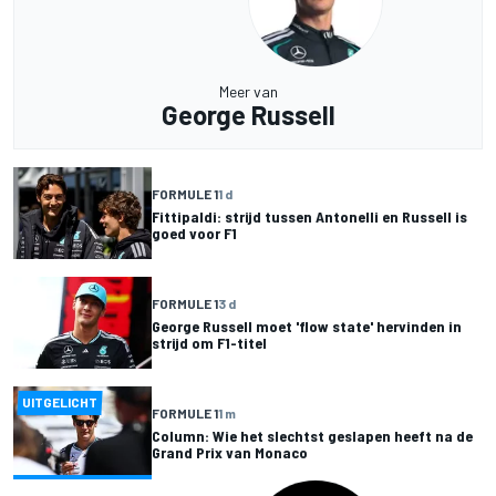
Meer van
George Russell
FORMULE 1
1 d
Fittipaldi: strijd tussen Antonelli en Russell is
goed voor F1
FORMULE 1
3 d
George Russell moet 'flow state' hervinden in
strijd om F1-titel
UITGELICHT
FORMULE 1
1 m
Column: Wie het slechtst geslapen heeft na de
Grand Prix van Monaco