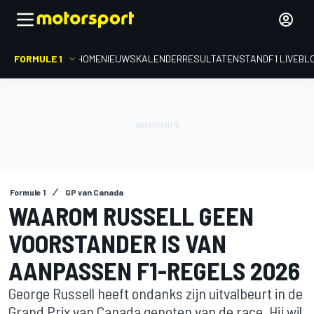
FORMULE 1
HOME
NIEUWS
KALENDER
RESULTATEN
STAND
F1 LIVEBL
Formule 1
GP van Canada
WAAROM RUSSELL GEEN
VOORSTANDER IS VAN
AANPASSEN F1-REGELS 2026
George Russell heeft ondanks zijn uitvalbeurt in de
Grand Prix van Canada genoten van de race. Hij wil