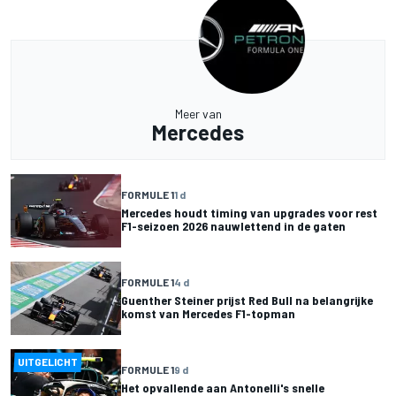
Meer van
Mercedes
FORMULE 1
1 d
Mercedes houdt timing van upgrades voor rest
F1-seizoen 2026 nauwlettend in de gaten
FORMULE 1
4 d
Guenther Steiner prijst Red Bull na belangrijke
komst van Mercedes F1-topman
UITGELICHT
FORMULE 1
9 d
Het opvallende aan Antonelli's snelle