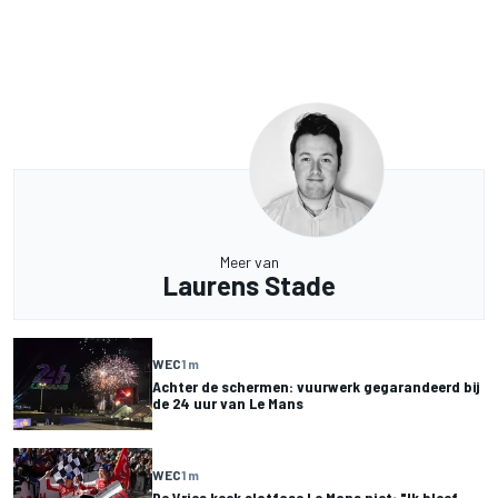
Meer van
Laurens Stade
WEC
1 m
Achter de schermen: vuurwerk gegarandeerd bij
de 24 uur van Le Mans
WEC
1 m
De Vries keek slotfase Le Mans niet: "Ik bleef